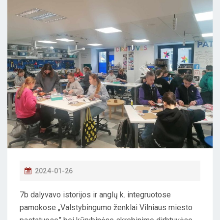
P
2024-01-26
O
7b dalyvavo istorijos ir anglų k. integruotose
S
pamokose „Valstybingumo ženklai Vilniaus miesto
T