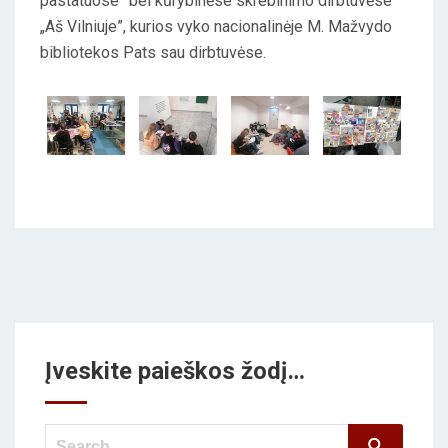
pastatuose” bei kūrybinėse skrebinimo dirbtuvėse
E
„Aš Vilniuje”, kurios vyko nacionalinėje M. Mažvydo
D
bibliotekos Pats sau dirbtuvėse.
O
N
Įveskite paieškos žodį…
Search
Search