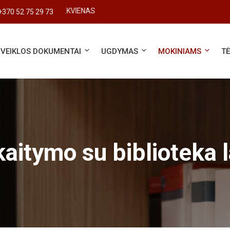
#SVARBUS KIEKVIENAS
+370 52 75 29 73
VEIKLOS DOKUMENTAI
UGDYMAS
MOKINIAMS
T
kaitymo su biblioteka l