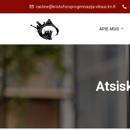
rastine@kristoforoprogimnazija.vilnius.lm.lt
APIE MUS
Atsis