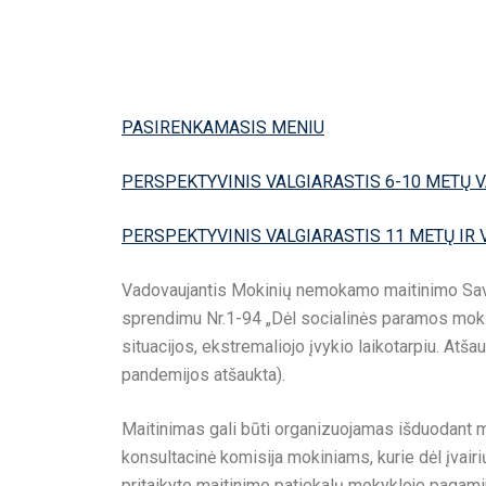
PASIRENKAMASIS MENIU
PERSPEKTYVINIS VALGIARASTIS 6-10 METŲ 
PERSPEKTYVINIS VALGIARASTIS 11 METŲ IR
Vadovaujantis Mokinių nemokamo maitinimo Savi
sprendimu Nr.1-94 „Dėl socialinės paramos mokin
situacijos, ekstremaliojo įvykio laikotarpiu. Atš
pandemijos atšaukta).
Maitinimas gali būti organizuojamas išduodant 
konsultacinė komisija mokiniams, kurie dėl įvairių
pritaikyto maitinimo patiekalų mokykloje pagam