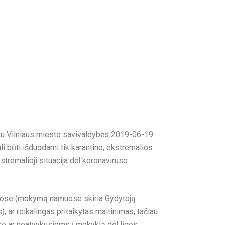
tu Vilniaus miesto savivaldybės 2019-06-19
i būti išduodami tik karantino, ekstremalios
stremalioji situacija dėl koronaviruso
amuose (mokymą namuose skiria Gydytojų
), ar reikalingas pritaikytas maitinimas, tačiau
e ar neatvykusiems į mokyklą dėl ligos,