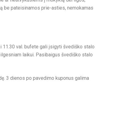
lą be pateisinamos prie-asties, nemokamas
 11.30 val. bufete gali įsigyti švediško stalo
k ilgesniam laikui. Pasibaigus švediško stalo
ardę. 3 dienos po pavedimo kuponus galima