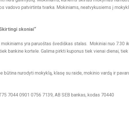
 vadovo patvirtinta tvarka. Mokiniams, neatvykusiems į mokyk
kirtingi skoniai“
al. mokiniams yra paruoštas švediškas stalas. Mokiniai nuo 7.30 iki
tiek bankine kortele. Galima pirkti kuponus tiek vienai dienai, tie
e būtina nurodyti mokyklą, klasę su raide, mokinio vardą ir pav
ta LT75 7044 0901 0756 7139, AB SEB bankas, kodas 70440