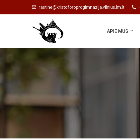
rastine@kristoforoprogimnazija.vilnius.lm.lt
APIE MUS