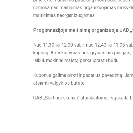
nemokamas maitinimas organizuojamas mokyklos
maitinimas neorganizuojamas.
Progimnazijoje maitinimą organizuoja UAB „S
Nuo 11.30 iki 12.00 val. ir nuo 12.40 iki 13.05 v
kuponą. Atsiskaitymas tiek grynaisiais pinigais, 
laikui, mokiniai maistą perka įprastu būdu.
Kuponus galima pirkti ir padarius pavedimą. Jam
atsiimti valgyklos bufete.
UAB „Skirtingi skoniai“ atsiskaitomoji sąskai