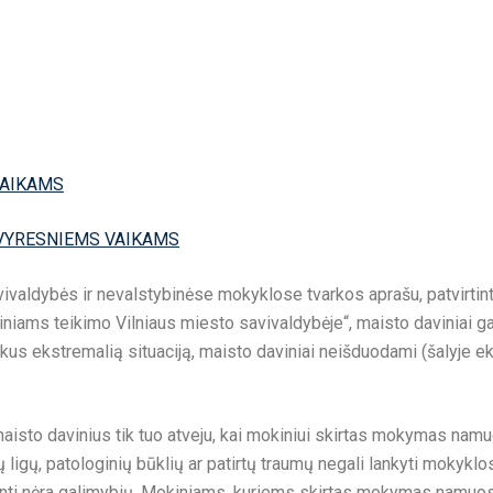
VAIKAMS
 VYRESNIEMS VAIKAMS
valdybės ir nevalstybinėse mokyklose tvarkos aprašu, patvirtin
iams teikimo Vilniaus miesto savivaldybėje“, maisto daviniai gal
aukus ekstremalią situaciją, maisto daviniai neišduodami (šalyje ek
maisto davinius tik tuo atveju, kai mokiniui skirtas mokymas n
 ligų, patologinių būklių ar patirtų traumų negali lankyti mokyklos
inti nėra galimybių. Mokiniams, kuriems skirtas mokymas namuos