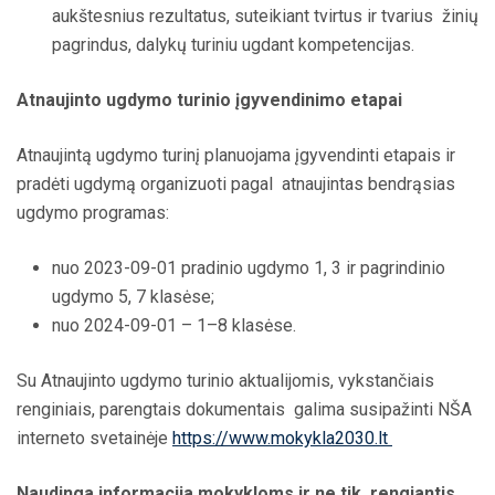
aukštesnius rezultatus, suteikiant tvirtus ir tvarius
žinių
pagrindus, dalykų turiniu ugdant kompetencijas.
Atnaujinto ugdymo turinio įgyvendinimo etapai
Atnaujintą ugdymo turinį planuojama įgyvendinti etapais ir
pradėti ugdymą organizuoti pagal
atnaujintas bendrąsias
ugdymo programas:
nuo 2023-09-01 pradinio ugdymo 1, 3 ir pagrindinio
ugdymo 5, 7 klasėse;
nuo 2024-09-01 – 1–8 klasėse.
Su Atnaujinto ugdymo turinio aktualijomis, vykstančiais
renginiais, parengtais dokumentais
galima susipažinti NŠA
interneto svetainėje
https://www.mokykla2030.lt
Naudinga informacija mokykloms ir ne tik, rengiantis