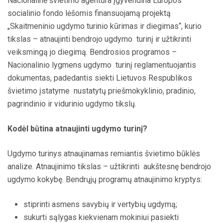
Nacionalinė švietimo agentūra įgyvendina Europos
socialinio fondo lėšomis finansuojamą projektą
„Skaitmeninio ugdymo turinio kūrimas ir diegimas“, kurio
tikslas – atnaujinti bendrojo ugdymo turinį ir užtikrinti
veiksmingą jo diegimą. Bendrosios programos –
Nacionalinio lygmens ugdymo turinį reglamentuojantis
dokumentas, padedantis siekti Lietuvos Respublikos
švietimo įstatyme nustatytų priešmokyklinio, pradinio,
pagrindinio ir vidurinio ugdymo tikslų.
Kodėl būtina atnaujinti ugdymo turinį?
Ugdymo turinys atnaujinamas remiantis švietimo būklės
analize. Atnaujinimo tikslas – užtikrinti
aukštesnę bendrojo
ugdymo kokybę. Bendrųjų programų atnaujinimo kryptys:
stiprinti asmens savybių ir vertybių ugdymą;
sukurti sąlygas kiekvienam mokiniui pasiekti