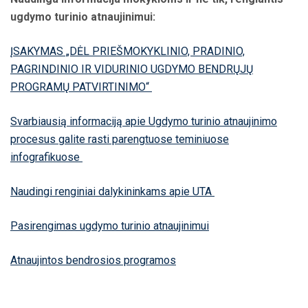
ugdymo turinio atnaujinimui:
ĮSAKYMAS „DĖL PRIEŠMOKYKLINIO, PRADINIO,
PAGRINDINIO IR VIDURINIO
UGDYMO BENDRŲJŲ
PROGRAMŲ PATVIRTINIMO“
Svarbiausią informaciją apie Ugdymo turinio atnaujinimo
procesus galite rasti parengtuose
teminiuose
infografikuose
Naudingi renginiai dalykininkams apie UTA
Pasirengimas ugdymo turinio atnaujinimui
Atnaujintos bendrosios programos