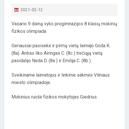
P
2021-02-12
O
Vasario 9 dieną vyko progimnazijos 8 klasių mokinių
S
fizikos olimpiada.
T
E
Geriausiai pasisekė ir pirmą vietą laimėjo Goda K.
D
(8a). Antras liko Airingas C. (8c ) trečiąją vietą
O
pasidalijo Neda D. (8a ) ir Emilija C. (8b ).
N
Sveikiname laimėtojus ir linkime sėkmės Vilniaus
miesto olimpiadoje.
Mokinius ruošė fizikos mokytojas Giedrius