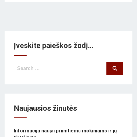
Įveskite paieškos žodį…
Search
Search
for:
Naujausios žinutės
Informacija naujai priimtiems mokiniams ir jų