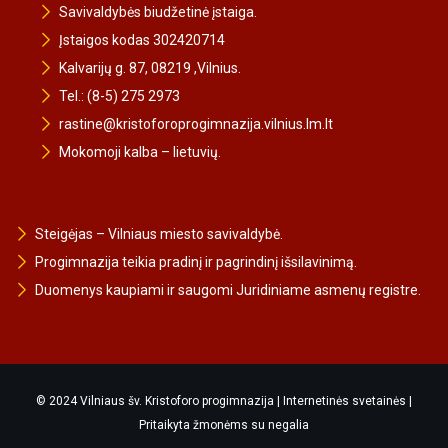
Savivaldybės biudžetinė įstaiga.
Įstaigos kodas 302420714
Kalvarijų g. 87, 08219 ,Vilnius.
Tel.: (8-5) 275 2973
rastine@kristoforoprogimnazija.vilnius.lm.lt
Mokomoji kalba – lietuvių.
Steigėjas – Vilniaus miesto savivaldybė.
Progimnazija teikia pradinį ir pagrindinį išsilavinimą.
Duomenys kaupiami ir saugomi Juridiniame asmenų registre.
© 2024 Vilniaus šv. Kristoforo progimnazija |
Internetinės svetainės
|
Pritaikyta žmonėms su negalia