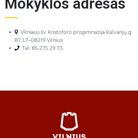
Mokyklos adresas
Vilniaus šv. Kristoforo progimnazija Kalvarijų g.
87, LT–08219 Vilnius
Tel. 85 275 29 73