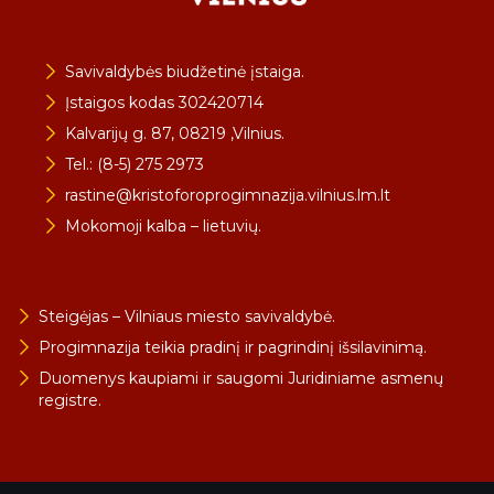
Savivaldybės biudžetinė įstaiga.
Įstaigos kodas 302420714
Kalvarijų g. 87, 08219 ,Vilnius.
Tel.: (8-5) 275 2973
rastine@kristoforoprogimnazija.vilnius.lm.lt
Mokomoji kalba – lietuvių.
Steigėjas – Vilniaus miesto savivaldybė.
Progimnazija teikia pradinį ir pagrindinį išsilavinimą.
Duomenys kaupiami ir saugomi Juridiniame asmenų
registre.