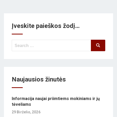
Įveskite paieškos žodį…
Search
Search
for:
Naujausios žinutės
Informacija naujai priimtiems mokiniams ir jų
tėveliams
29 Birželio, 2026