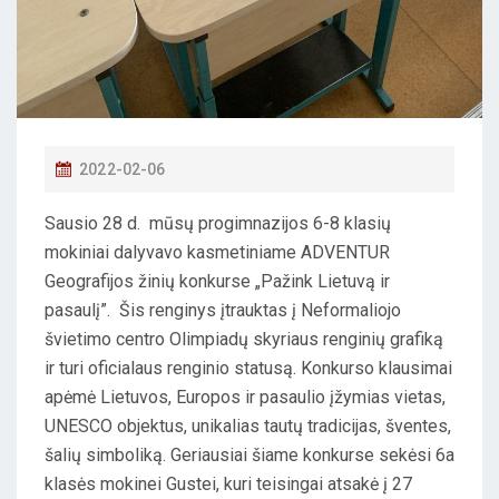
P
2022-02-06
O
Sausio 28 d. mūsų progimnazijos 6-8 klasių
S
mokiniai dalyvavo kasmetiniame ADVENTUR
T
Geografijos žinių konkurse „Pažink Lietuvą ir
E
pasaulį”. Šis renginys įtrauktas į Neformaliojo
D
švietimo centro Olimpiadų skyriaus renginių grafiką
O
ir turi oficialaus renginio statusą. Konkurso klausimai
N
apėmė Lietuvos, Europos ir pasaulio įžymias vietas,
UNESCO objektus, unikalias tautų tradicijas, šventes,
šalių simboliką. Geriausiai šiame konkurse sekėsi 6a
klasės mokinei Gustei, kuri teisingai atsakė į 27