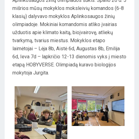
Aplinkosaugos žinių olimpiados šūkis. Spalio 20 d. 5
E
mišrios mūsų mokyklos moksleivių komandos (6-8
D
klasių) dalyvavo mokyklos Aplinkosaugos žinių
O
olimpiadoje. Mokiniai komandomis atliko įvairias
N
užduotis apie klimato kaitą, bioįvairovę, atliekų
tvarkymą, tvarius miestus. Mokyklos etapo
laimėtojai – Lėja 8b, Aistė 6d, Augustas 8b, Emilija
6d, Ieva 7d – lapkričio 12-13 dienomis vyks į miesto
etapą HOBYVERSE. Olimpiadą kuravo biologijos
mokytoja Jurgita.