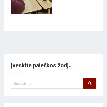
Įveskite paieškos žodį…
Search
Search
for: