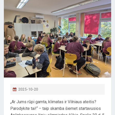
P
2025-10-20
O
„Ar Jums rūpi gamta, klimatas ir Vilniaus ateitis?
S
Parodykite tai!“ – taip skamba šiemet startavusios
T