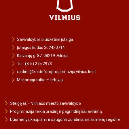
Savivaldybės biudžetinė įstaiga.
Įstaigos kodas 302420714
Kalvarijų g. 87, 08219 ,Vilnius.
Tel.: (8-5) 275 2973
rastine@kristoforoprogimnazija.vilnius.lm.lt
Mokomoji kalba – lietuvių.
Steigėjas – Vilniaus miesto savivaldybė.
Progimnazija teikia pradinį ir pagrindinį išsilavinimą.
Duomenys kaupiami ir saugomi Juridiniame asmenų registre.