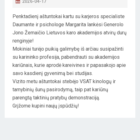
P
2026-04-17
O
Penktadienį aštuntokai kartu su karjeros specialiste
S
Daumante ir psichologe Margarita lankėsi Generolo
T
Jono Žemaičio Lietuvos karo akademijos atvirų durų
E
renginyje!
D
Mokiniai turėjo puikią galimybę iš arčiau susipažinti
O
su karininko profesija, pabendrauti su akademijos
N
kariūnais, kurie aprodė kareivines ir papasakojo apie
savo kasdienį gyvenimą bei studijas.
Vizito metu aštuntokai stebėjo VSAT kinologų ir
tarnybinių šunų pasirodymą, taip pat kariūnų
parengtą taktinių pratybų demonstraciją.
Grįžome kupini naujų įspūdžių!