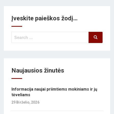
Įveskite paieškos žodį…
Search
Search
for:
Naujausios žinutės
Informacija naujai priimtiems mokiniams ir jų
tėveliams
29 Birželio, 2026