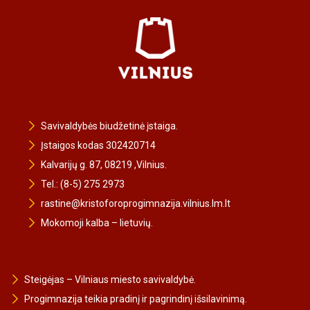
Savivaldybės biudžetinė įstaiga.
Įstaigos kodas 302420714
Kalvarijų g. 87, 08219 ,Vilnius.
Tel.: (8-5) 275 2973
rastine@kristoforoprogimnazija.vilnius.lm.lt
Mokomoji kalba – lietuvių.
Steigėjas – Vilniaus miesto savivaldybė.
Progimnazija teikia pradinį ir pagrindinį išsilavinimą.