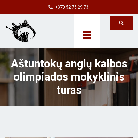
+370 52 75 29 73
Aštuntokų anglų kalbos
olimpiados mokyklinis
turas