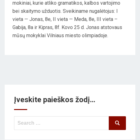
mokiniai, kurie atliko gramatikos, kalbos vartojimo
E
bei skaitymo užduotis. Sveikiname nugalėtojus: I
D
vieta — Jonas, 8e, II vieta — Meda, 8e, III vieta –
O
Gabija, 8a ir Kipras, 8f. Kovo 25 d. Jonas atstovaus
N
mūsų mokyklai Vilniaus miesto olimpiadoje.
Įveskite paieškos žodį…
Search
Search
for: