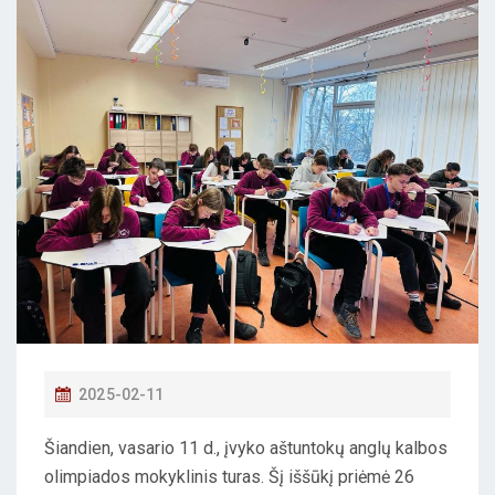
P
2025-02-11
O
Šiandien, vasario 11 d., įvyko aštuntokų anglų kalbos
S
olimpiados mokyklinis turas. Šį iššūkį priėmė 26
T