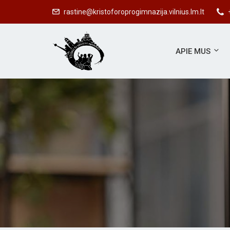
rastine@kristoforoprogimnazija.vilnius.lm.lt
APIE MUS