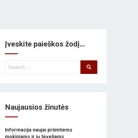
Įveskite paieškos žodį…
Search
Search
for:
Naujausios žinutės
Informacija naujai priimtiems
mokiniams ir jų tėveliams