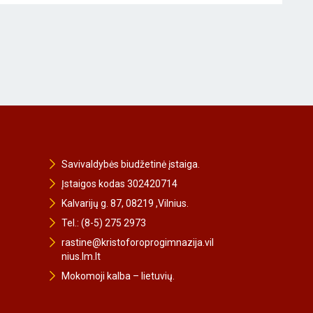
Savivaldybės biudžetinė įstaiga.
Įstaigos kodas 302420714
Kalvarijų g. 87, 08219 ,Vilnius.
Tel.: (8-5) 275 2973
rastine@kristoforoprogimnazija.vil
nius.lm.lt
Mokomoji kalba – lietuvių.