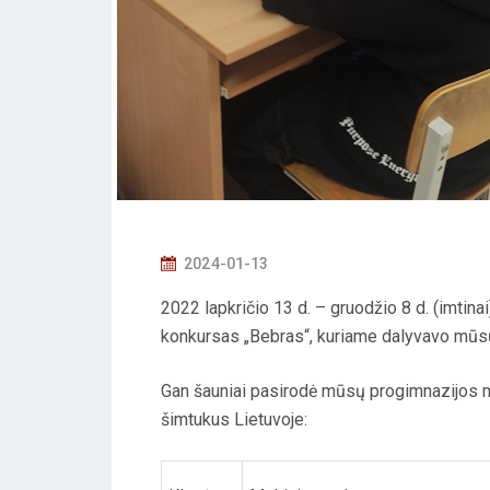
P
2024-01-13
O
2022 lapkričio 13 d. – gruodžio 8 d. (imtin
S
konkursas „Bebras“, kuriame dalyvavo mūsų
T
E
Gan šauniai pasirodė mūsų progimnazijos mok
D
šimtukus Lietuvoje:
O
N