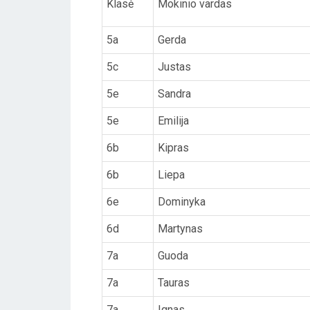
Klasė
Mokinio vardas
5a
Gerda
5c
Justas
5e
Sandra
5e
Emilija
6b
Kipras
6b
Liepa
6e
Dominyka
6d
Martynas
7a
Guoda
7a
Tauras
7a
Ignas