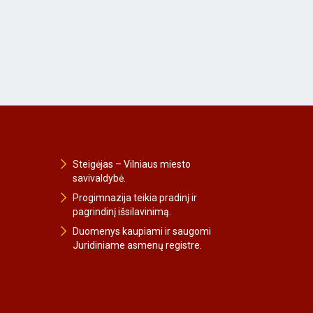
Steigėjas – Vilniaus miesto
savivaldybė.
Progimnazija teikia pradinį ir
pagrindinį išsilavinimą.
Duomenys kaupiami ir saugomi
Juridiniame asmenų registre.