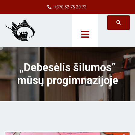
+370 52 75 29 73
„Debesėlis šilumos“
mūsų progimnazijoje