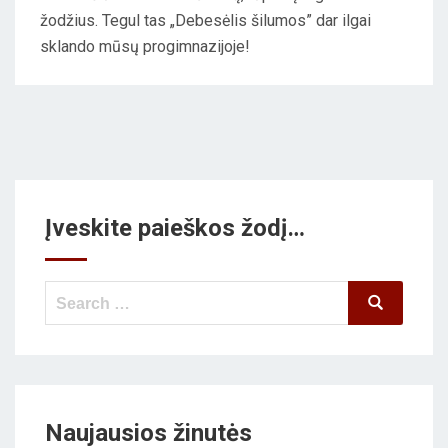
žodžius. Tegul tas „Debesėlis šilumos” dar ilgai
sklando mūsų progimnazijoje!
Įveskite paieškos žodį…
Search
Search
for:
Naujausios žinutės