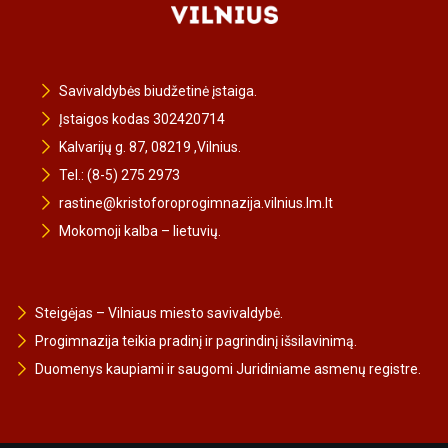
Savivaldybės biudžetinė įstaiga.
Įstaigos kodas 302420714
Kalvarijų g. 87, 08219 ,Vilnius.
Tel.: (8-5) 275 2973
rastine@kristoforoprogimnazija.vilnius.lm.lt
Mokomoji kalba – lietuvių.
Steigėjas – Vilniaus miesto savivaldybė.
Progimnazija teikia pradinį ir pagrindinį išsilavinimą.
Duomenys kaupiami ir saugomi Juridiniame asmenų registre.