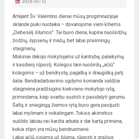
P
2026-02-12
O
Artėjant Šv. Valentino dienai mūsų progimnazijoje
S
sklandė puiki nuotaika – dovanojome vieni kitiems
T
„Debesėlį šilumos”. Tai buvo diena, kupina nuoširdžių
E
žodžių, šypsenų ir mažų, bet labai prasmingų
D
staigmenų.
O
Mokiniai dėkojo mokytojams už kantrybę, palaikymą
N
ir kasdienį rūpestį. Kolegos tarė nuoširdų „ačiū“
kolegoms – už bendrystę, pagalbą ir draugišką petį
šalia. Bendradarbiavimo ugdymo komanda saldžia
staigmena pradžiugino kiekvieno mokytojo rytą,
primindama, kaip svarbu sustoti ir pasidalyti gerumu.
Šaltą ir sniegingą žiemos rytą buvo gera pasijusti
labai mylimam ir reikalingam. Tokios akimirkos
sušildo labiau nei karšta arbata ir dar kartą primena,
kokia stipri yra mūsų bendruomenė.
Labai ačiū visiems už šilumą, rūpestį ir gražius