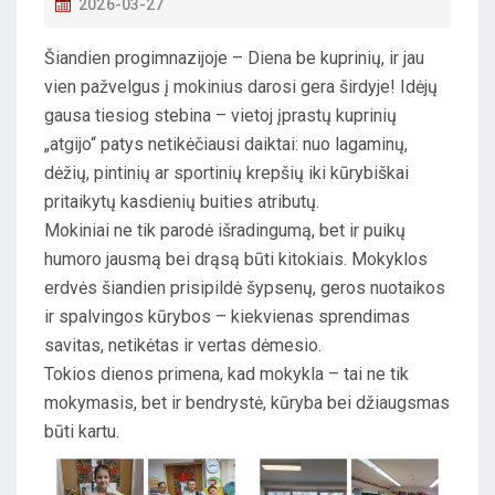
P
2026-03-27
O
Šiandien progimnazijoje – Diena be kuprinių, ir jau
S
vien pažvelgus į mokinius darosi gera širdyje! Idėjų
T
gausa tiesiog stebina – vietoj įprastų kuprinių
E
„atgijo“ patys netikėčiausi daiktai: nuo lagaminų,
D
dėžių, pintinių ar sportinių krepšių iki kūrybiškai
O
pritaikytų kasdienių buities atributų.
N
Mokiniai ne tik parodė išradingumą, bet ir puikų
humoro jausmą bei drąsą būti kitokiais. Mokyklos
erdvės šiandien prisipildė šypsenų, geros nuotaikos
ir spalvingos kūrybos – kiekvienas sprendimas
savitas, netikėtas ir vertas dėmesio.
Tokios dienos primena, kad mokykla – tai ne tik
mokymasis, bet ir bendrystė, kūryba bei džiaugsmas
būti kartu.