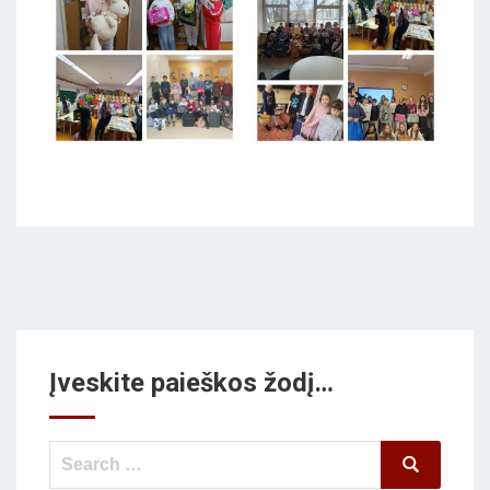
Įveskite paieškos žodį…
Search
Search
for: