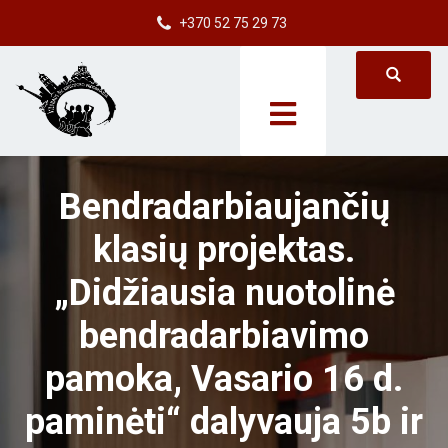
+370 52 75 29 73
Bendradarbiaujančių
klasių projektas.
„Didžiausia nuotolinė
bendradarbiavimo
pamoka, Vasario 16 d.
paminėti“ dalyvauja 5b ir