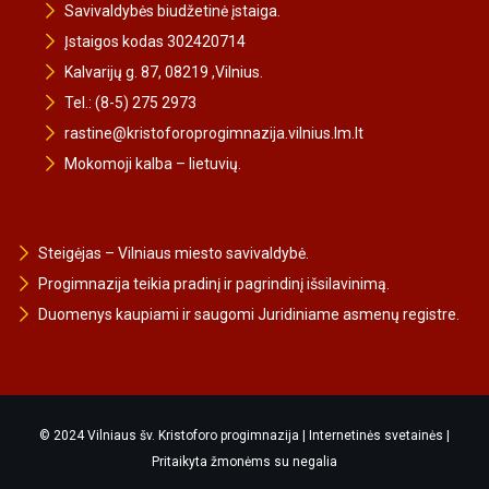
Savivaldybės biudžetinė įstaiga.
Įstaigos kodas 302420714
Kalvarijų g. 87, 08219 ,Vilnius.
Tel.: (8-5) 275 2973
rastine@kristoforoprogimnazija.vilnius.lm.lt
Mokomoji kalba – lietuvių.
Steigėjas – Vilniaus miesto savivaldybė.
Progimnazija teikia pradinį ir pagrindinį išsilavinimą.
Duomenys kaupiami ir saugomi Juridiniame asmenų registre.
© 2024 Vilniaus šv. Kristoforo progimnazija |
Internetinės svetainės
|
Pritaikyta žmonėms su negalia