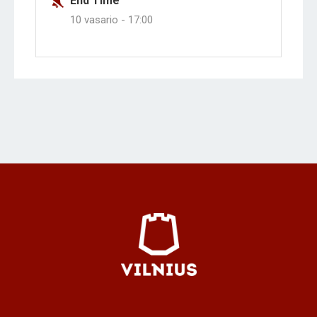
End Time
10 vasario -
17:00