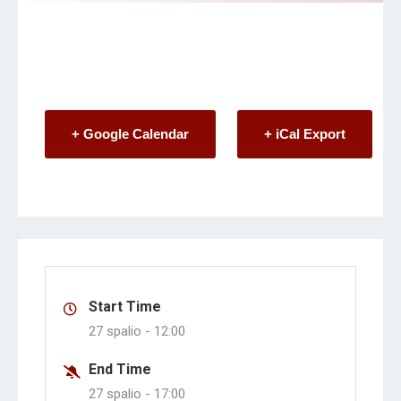
8 Klasių Mokiniai
+ Google Calendar
+ iCal Export
Start Time
27 spalio -
12:00
End Time
27 spalio -
17:00