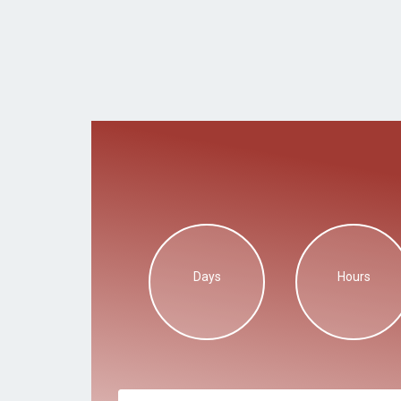
Days
Hours