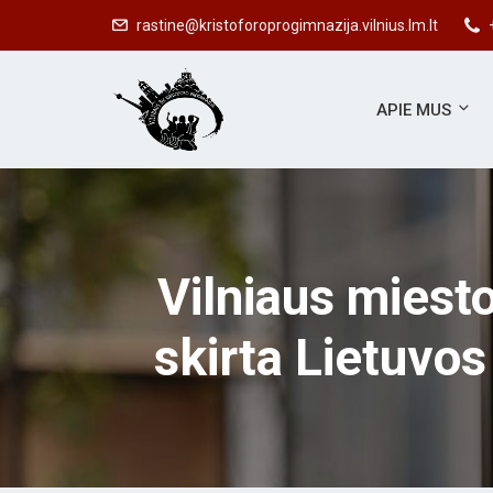
rastine@kristoforoprogimnazija.vilnius.lm.lt
APIE MUS
Vilniaus miesto
skirta Lietuvo