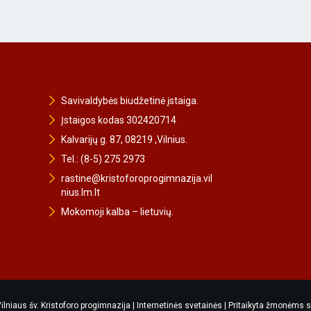
Savivaldybės biudžetinė įstaiga.
Įstaigos kodas 302420714
Kalvarijų g. 87, 08219 ,Vilnius.
Tel.: (8-5) 275 2973
rastine@kristoforoprogimnazija.vil
nius.lm.lt
Mokomoji kalba – lietuvių.
lniaus šv. Kristoforo progimnazija |
Internetinės svetainės
|
Pritaikyta žmonėms s