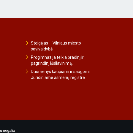
Steigėjas – Vilniaus miesto
savivaldybė.
Progimnazija teikia pradinį ir
pagrindinį išsilavinimą.
Duomenys kaupiami ir saugomi
Juridiniame asmenų registre.
u negalia