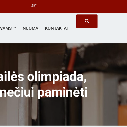
#SVARBUS KIEKVIENAS
ĖVAMS
NUOMA
KONTAKTAI
ailės olimpiada,
mečiui paminėti