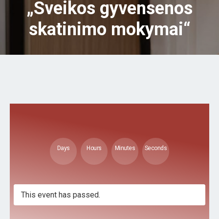
„Sveikos gyvensenos
skatinimo mokymai“
Days
Hours
Minutes
Seconds
This event has passed.