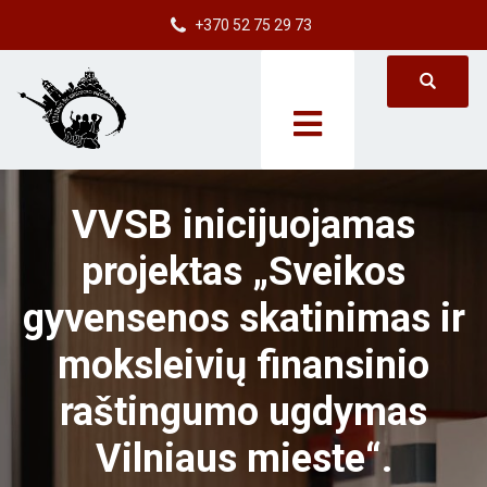
+370 52 75 29 73
VVSB inicijuojamas
projektas „Sveikos
gyvensenos skatinimas ir
moksleivių finansinio
raštingumo ugdymas
Vilniaus mieste“.