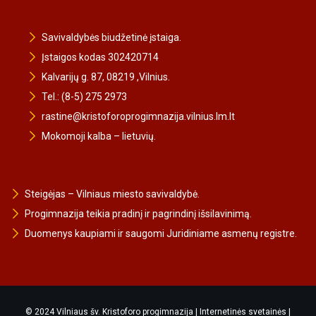
Savivaldybės biudžetinė įstaiga.
Įstaigos kodas 302420714
Kalvarijų g. 87, 08219 ,Vilnius.
Tel.: (8-5) 275 2973
rastine@kristoforoprogimnazija.vilnius.lm.lt
Mokomoji kalba – lietuvių.
Steigėjas – Vilniaus miesto savivaldybė.
Progimnazija teikia pradinį ir pagrindinį išsilavinimą.
Duomenys kaupiami ir saugomi Juridiniame asmenų registre.
© 2024 Vilniaus šv. Kristoforo progimnazija |
Internetinės svetainės
|