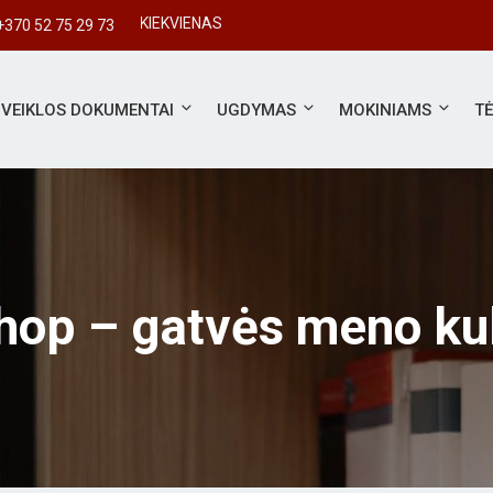
SVARBUS KIEKVIENAS
+370 52 75 29 73
VEIKLOS DOKUMENTAI
UGDYMAS
MOKINIAMS
T
hop – gatvės meno ku