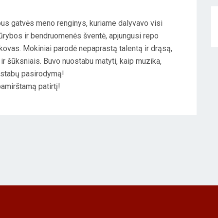
us gatvės meno renginys, kuriame dalyvavo visi
kūrybos ir bendruomenės šventė, apjungusi repo
 kovas. Mokiniai parodė nepaprastą talentą ir drąsą,
s ir šūksniais. Buvo nuostabu matyti, kaip muzika,
uostabų pasirodymą!
amirštamą patirtį!