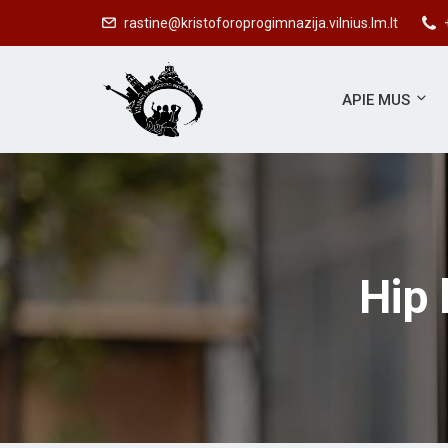
#
rastine@kristoforoprogimnazija.vilnius.lm.lt
APIE MUS
Hip 