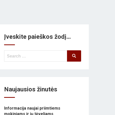
Įveskite paieškos žodį…
Search
Search
for:
Naujausios žinutės
Informacija naujai priimtiems
mokiniams ir jų tėveliams