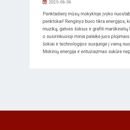
P
2025-06-06
O
Penktadienį mūsų mokykloje įvyko nuostab
S
penktokai! Renginys buvo tikra energijos, 
T
muziką, gatvės šokius ir grafiti marškinėlių
E
o susirinkusioji minia palaikė juos plojimai
D
šokiai ir technologijos susijungė į vieną n
O
Mokinių energija ir entuziazmas sukūrė nep
N