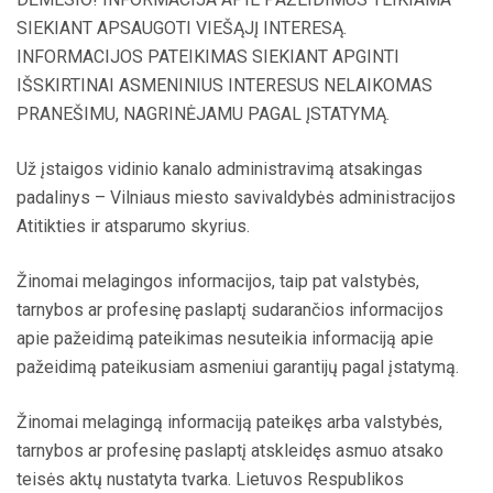
SIEKIANT APSAUGOTI VIEŠĄJĮ INTERESĄ.
INFORMACIJOS PATEIKIMAS SIEKIANT APGINTI
IŠSKIRTINAI ASMENINIUS INTERESUS NELAIKOMAS
PRANEŠIMU, NAGRINĖJAMU PAGAL ĮSTATYMĄ.
Už įstaigos vidinio kanalo administravimą atsakingas
padalinys – Vilniaus miesto savivaldybės administracijos
Atitikties ir atsparumo skyrius.
Žinomai melagingos informacijos, taip pat valstybės,
tarnybos ar profesinę paslaptį sudarančios informacijos
apie pažeidimą pateikimas nesuteikia informaciją apie
pažeidimą pateikusiam asmeniui garantijų pagal įstatymą.
Žinomai melagingą informaciją pateikęs arba valstybės,
tarnybos ar profesinę paslaptį atskleidęs asmuo atsako
teisės aktų nustatyta tvarka. Lietuvos Respublikos