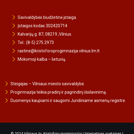
Savivaldybės biudžetinė įstaiga.
Įstaigos kodas 302420714
Kalvarijų g. 87, 08219 ,Vilnius.
Tel.: (8-5) 275 2973
rastine@kristoforoprogimnazija.vilnius.lm.lt
Mokomoji kalba – lietuvių.
Steigėjas – Vilniaus miesto savivaldybė.
Progimnazija teikia pradinį ir pagrindinį išsilavinimą.
Duomenys kaupiami ir saugomi Juridiniame asmenų registre.
© 2024 Vilniaus šv. Kristoforo progimnazija |
Internetinės svetainės
|