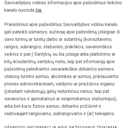
Savivaldybės vidinės informacijos apie pažeidimus teikimo
kanalo nuoroda
čia.
Pranešimus apie pažeidimus Savivaldybės vidiniu kanalu
gali pateikti asmenys, sužinoję apie pažeidimą įstaigoje iš
savo turimų ar turėtų darbo ar sutartinių (konsultavimo,
rangos, subrangos, stažuotės, praktikos, savanoriškos
veiklos ir pan.) Santykių su šia įstaiga arba įdarbinimo ar
kitų ikisutartinių santykių metu, taip pat informaciją apie
pažeidimą pateikiantis savarankiškai dirbančio asmens
statusą turintis asmuo, akcininkas ar asmuo, priklausantis
įmonės administraciniam, valdymo ar priežiūros organui
(įskaitant vykdomųjų galių neturinčius narius, taip pat
savanorius ir apmokamus ar neapmokamus stažuotojus),
arba bet kuris fizinis asmuo, dirbantis prižiūrint ir
vadovaujant rangovams, subrangovams ir (ar) tiekėjams.
DĖMESIO! INFORMACIJA APIE PAŽEIDIMUS TEIKIAMA