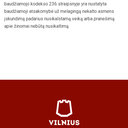
baudžiamojo kodekso 236 straipsnyje yra nustatyta
baudžiamoji atsakomybė už melagingą nekalto asmens
įskundimą padarius nusikalstamą veiką arba pranešimą
apie žinomai nebūtą nusikaltimą.