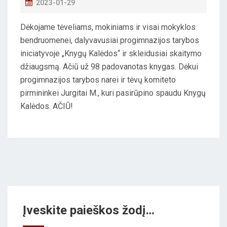
P
2023-01-29
O
Dėkojame tėveliams, mokiniams ir visai mokyklos
S
bendruomenei, dalyvavusiai progimnazijos tarybos
T
iniciatyvoje „Knygų Kalėdos“ ir skleidusiai skaitymo
E
džiaugsmą. Ačiū už 98 padovanotas knygas. Dėkui
D
progimnazijos tarybos narei ir tėvų komiteto
O
pirmininkei Jurgitai M., kuri pasirūpino spaudu Knygų
N
Kalėdos. AČIŪ!
Įveskite paieškos žodį…