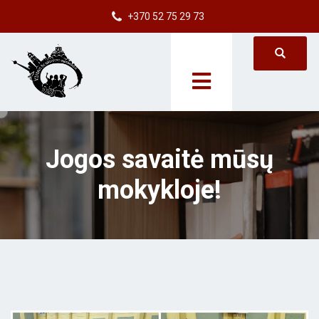
+370 52 75 29 73
Jogos savaitė mūsų
mokykloje!