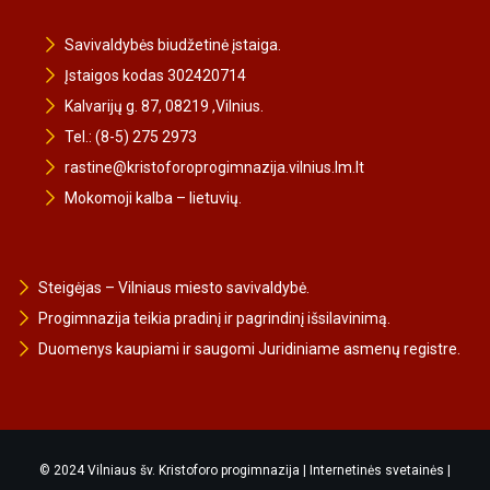
Savivaldybės biudžetinė įstaiga.
Įstaigos kodas 302420714
Kalvarijų g. 87, 08219 ,Vilnius.
Tel.: (8-5) 275 2973
rastine@kristoforoprogimnazija.vilnius.lm.lt
Mokomoji kalba – lietuvių.
Steigėjas – Vilniaus miesto savivaldybė.
Progimnazija teikia pradinį ir pagrindinį išsilavinimą.
Duomenys kaupiami ir saugomi Juridiniame asmenų registre.
© 2024 Vilniaus šv. Kristoforo progimnazija |
Internetinės svetainės
|