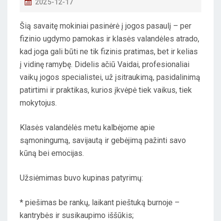
P
2025-12-17
O
Šią savaitę mokiniai pasinėrė į jogos pasaulį – per
S
fizinio ugdymo pamokas ir klasės valandėles atrado,
T
kad joga gali būti ne tik fizinis pratimas, bet ir kelias
E
į vidinę ramybę. Didelis ačiū Vaidai, profesionaliai
D
vaikų jogos specialistei, už įsitraukimą, pasidalinimą
O
patirtimi ir praktikas, kurios įkvėpė tiek vaikus, tiek
N
mokytojus.
Klasės valandėlės metu kalbėjome apie
sąmoningumą, savijautą ir gebėjimą pažinti savo
kūną bei emocijas.
Užsiėmimas buvo kupinas patyrimų:
* piešimas be rankų, laikant pieštuką burnoje –
kantrybės ir susikaupimo iššūkis;