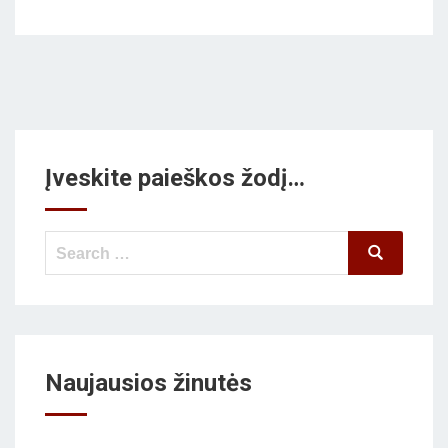
Įveskite paieškos žodį…
Search
Search
for:
Naujausios žinutės