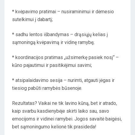
* kvėpavimo pratimai – nusiraminimui ir dėmesio
sutelkimui į dabartį;
* sadhu lentos išbandymas – drąsiųjų kelias į
sąmoningą kvėpavimą ir vidinę ramybę;
* koordinacijos pratimas „užsimerkę pasiek nosį“ –
kūno pajautimui ir pasitikėjimui savimi;
* atsipalaidavimo sesija – nurimti, atgauti jėgas ir
tiesiog pabūti ramybės būsenoje.
Rezultatas? Vaikai ne tik lavino kūną, bet ir atrado,
kaip svarbu kasdienybėje skirti laiko sau, savo
emocijoms ir vidinei ramybei. Jogos savaitė baigėsi,
bet sąmoningumo kelionė tik prasideda!