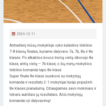
P
2024-12-11
O
Antradienį mūsų mokykloje vyko kalėdinis tinklinio
S
7-8 klasių finalas, kuriame dalyvavo 7a, 7b, 8a ir 8e
T
klasės. Po atkaklios kovos trečią vietą iškovojo 8a
E
klasė, antrą vietą – 7b klasė, o šių metų mokyklos
D
tinklinio komanda tapo 8e klasė.
O
Super finale 8e klasė susikovė su mokytojų
N
komanda ir rezultatu 2-1 mokytojai turėjo pripažinti
8e klasės pranašumą. Džiaugiamės savo mokiniais ir
tokiais aukštais jų rezultatais. Ačiū mokytojų
komandai už dalyvavimą!