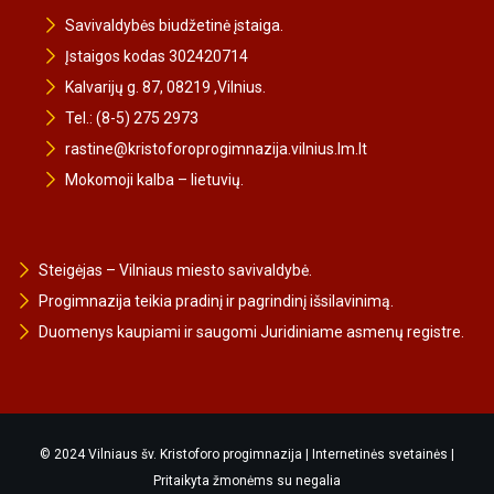
Savivaldybės biudžetinė įstaiga.
Įstaigos kodas 302420714
Kalvarijų g. 87, 08219 ,Vilnius.
Tel.: (8-5) 275 2973
rastine@kristoforoprogimnazija.vilnius.lm.lt
Mokomoji kalba – lietuvių.
Steigėjas – Vilniaus miesto savivaldybė.
Progimnazija teikia pradinį ir pagrindinį išsilavinimą.
Duomenys kaupiami ir saugomi Juridiniame asmenų registre.
© 2024 Vilniaus šv. Kristoforo progimnazija |
Internetinės svetainės
|
Pritaikyta žmonėms su negalia