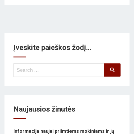
Įveskite paieškos žodį…
Search
Search
for:
Naujausios žinutės
Informacija naujai priimtiems mokiniams ir jų