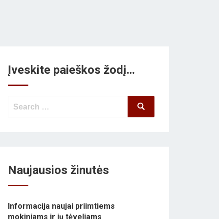
Įveskite paieškos žodį…
Search
Search
for:
Naujausios žinutės
Informacija naujai priimtiems
mokiniams ir jų tėveliams