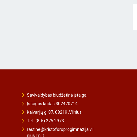
Savivaldybės biudžetinė įstaiga.
Įstaigos kodas 302420714
Kalvarijų g. 87, 08219 ,Vilnius.
Tel.: (8-5) 275 2973
rastine@kristoforoprogimnazija.vil
nius.lm.lt