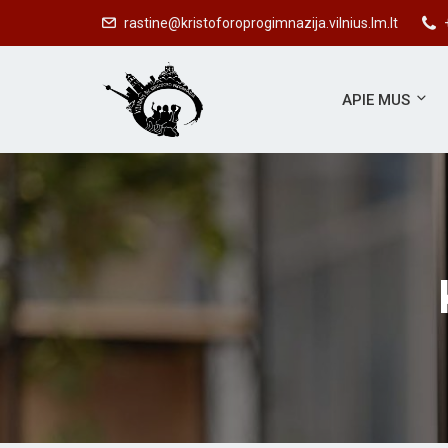
rastine@kristoforoprogimnazija.vilnius.lm.lt
APIE MUS