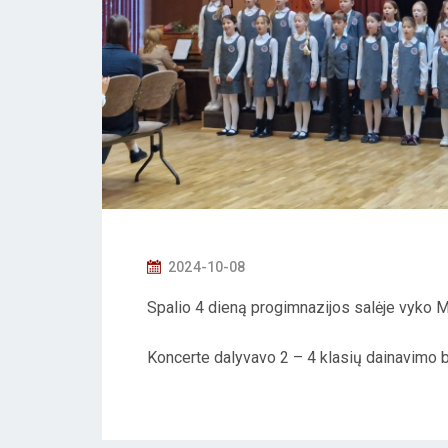
P
2024-10-08
O
Spalio 4 dieną progimnazijos salėje vyko M
S
T
Koncerte dalyvavo 2 – 4 klasių dainavimo b
E
D
O