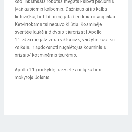
kad linksmasis robotas mėgsta kalbėti pačiomis
įvairiausiomis kalbomis. Dažniausiai jis kalba
lietuviškai, bet labai mėgsta bendrauti ir angliškai.
Ketvirtokams tai nebuvo kliūtis. Kosminėje
šventėje laukė ir didysis siurprizas! Apollo
11 labai mėgsta vesti viktorinas, varžytis jose su
vaikais. Ir apdovanoti nugalėtojus kosminiais
prizais/ kosminėmis taurėmis.
Apollo 11 į mokyklą pakvietė anglų kalbos
mokytoja Jolanta