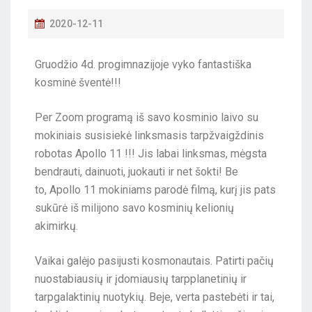
2020-12-11
Gruodžio 4d. progimnazijoje vyko fantastiška
kosminė šventė!!!
Per Zoom programą iš savo kosminio laivo su
mokiniais susisiekė linksmasis tarpžvaigždinis
robotas Apollo 11 !!! Jis labai linksmas, mėgsta
bendrauti, dainuoti, juokauti ir net šokti! Be
to, Apollo 11 mokiniams parodė filmą, kurį jis pats
sukūrė iš milijono savo kosminių kelionių
akimirkų.
Vaikai galėjo pasijusti kosmonautais. Patirti pačių
nuostabiausių ir įdomiausių tarpplanetinių ir
tarpgalaktinių nuotykių. Beje, verta pastebėti ir tai,