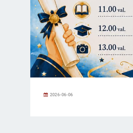
P
2026-06-06
O
S
T
E
D