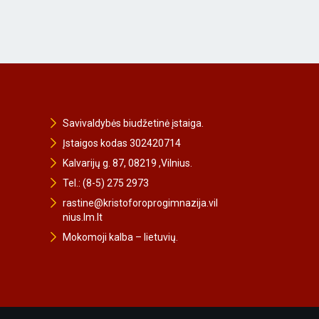
Savivaldybės biudžetinė įstaiga.
Įstaigos kodas 302420714
Kalvarijų g. 87, 08219 ,Vilnius.
Tel.: (8-5) 275 2973
rastine@kristoforoprogimnazija.vil
nius.lm.lt
Mokomoji kalba – lietuvių.