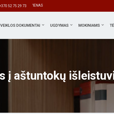
ARBUS KIEKVIENAS
+370 52 75 29 73
VEIKLOS DOKUMENTAI
UGDYMAS
MOKINIAMS
T
s į aštuntokų išleistuv