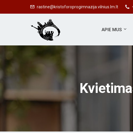
#SV
rastine@kristoforoprogimnazija.vilnius.lm.lt
APIE MUS
Kvietima