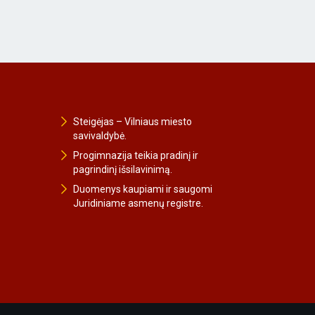
Steigėjas – Vilniaus miesto
savivaldybė.
Progimnazija teikia pradinį ir
pagrindinį išsilavinimą.
Duomenys kaupiami ir saugomi
Juridiniame asmenų registre.