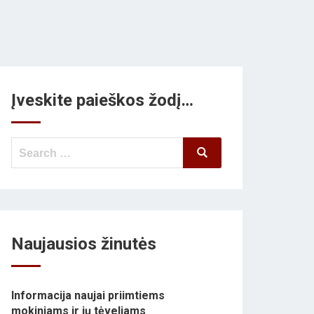
Įveskite paieškos žodį…
Search
Search
for:
Naujausios žinutės
Informacija naujai priimtiems
mokiniams ir jų tėveliams