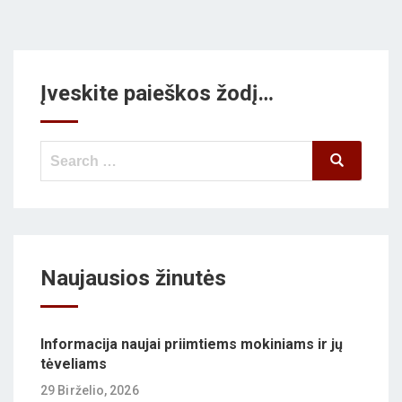
Įveskite paieškos žodį…
Search
Search
for:
Naujausios žinutės
Informacija naujai priimtiems mokiniams ir jų
tėveliams
29 Birželio, 2026