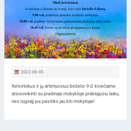
P
2022-06-05
O
Ketvirtokus ir jų artimuosius birželio 9 d. kviečiame
S
atsisveikinti su pradinėje mokykloje prabėgusiu laiku,
T
nes rugsėjį jus pasitiks jau kiti mokytojai!
E
D
O
N