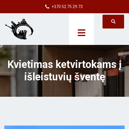
+370 52 75 29 73
Kvietimas ketvirtokams į
išleistuvių šventę