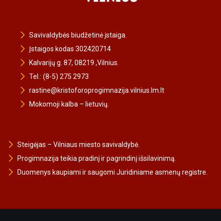
Savivaldybės biudžetinė įstaiga.
Įstaigos kodas 302420714
Kalvarijų g. 87, 08219 ,Vilnius.
Tel.: (8-5) 275 2973
rastine@kristoforoprogimnazija.vilnius.lm.lt
Mokomoji kalba – lietuvių.
Steigėjas – Vilniaus miesto savivaldybė.
Progimnazija teikia pradinį ir pagrindinį išsilavinimą.
Duomenys kaupiami ir saugomi Juridiniame asmenų registre.