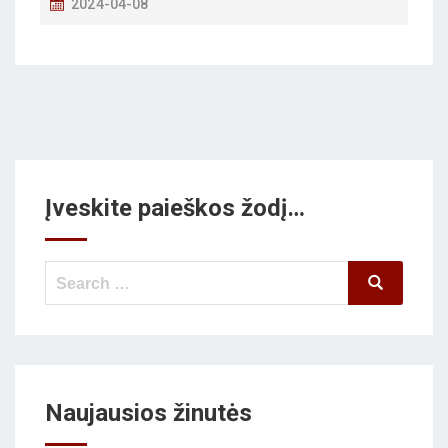
P
2024-04-08
O
S
T
E
D
O
N
Įveskite paieškos žodį…
Search
Search
for:
Naujausios žinutės