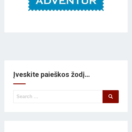
Įveskite paieškos žodį…
Search
Search
for: