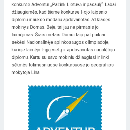
konkurse Adventur „Pažink Lietuvą ir pasaulį“. Labai
E
džiaugiamės, kad šiame konkurse I-ojo laipsnio
D
diplomu ir aukso medaliu apdovanotas 7d klasės
O
mokinys Domas. Beje, tai jau ne pirmasis jo
N
laimėjimas. Šiais metais Domui taip pat puikiai
sekėsi Nacionalinėje aplinkosaugos olimpiadoje,
kurioje laimėjo I-ąją vietą ir apdovanotas nugalėtojo
diplomu. Kartu su savo mokiniu džiaugiasi ir linki
sėkmės tolimesniuose konkursuose jo geografijos
mokytoja Lina.