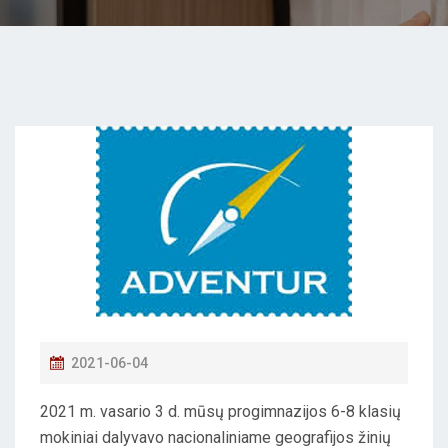
P
2021-06-04
O
2021 m. vasario 3 d. mūsų progimnazijos 6-8 klasių
S
mokiniai dalyvavo nacionaliniame geografijos žinių
T