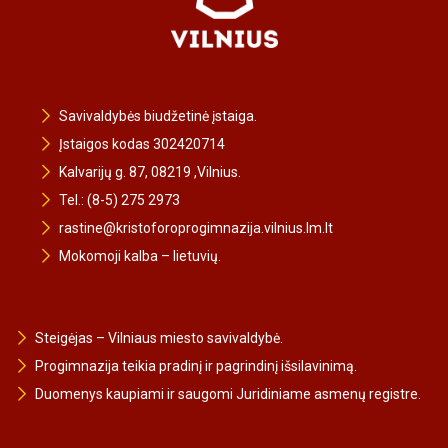
Savivaldybės biudžetinė įstaiga.
Įstaigos kodas 302420714
Kalvarijų g. 87, 08219 ,Vilnius.
Tel.: (8-5) 275 2973
rastine@kristoforoprogimnazija.vilnius.lm.lt
Mokomoji kalba – lietuvių.
Steigėjas – Vilniaus miesto savivaldybė.
Progimnazija teikia pradinį ir pagrindinį išsilavinimą.
Duomenys kaupiami ir saugomi Juridiniame asmenų registre.