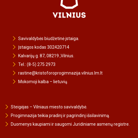
Savivaldybės biudžetinė įstaiga.
Įstaigos kodas 302420714
Kalvarijų g. 87, 08219 ,Vilnius.
Tel.: (8-5) 275 2973
rastine@kristoforoprogimnazija.vilnius.lm.lt
Mokomoji kalba – lietuvių.
Steigėjas – Vilniaus miesto savivaldybė.
Progimnazija teikia pradinį ir pagrindinį išsilavinimą.
Duomenys kaupiami ir saugomi Juridiniame asmenų registre.