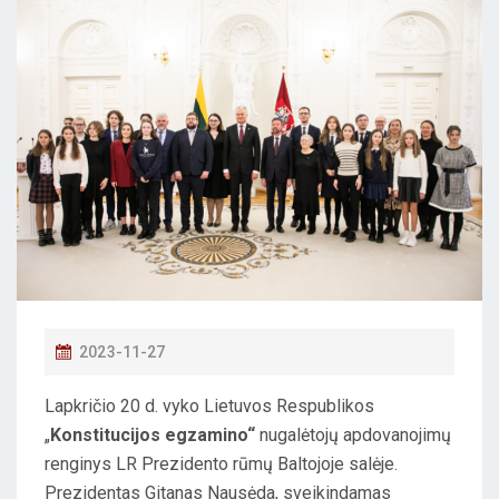
P
2023-11-27
O
Lapkričio 20 d. vyko Lietuvos Respublikos
S
„
Konstitucijos egzamino“
nugalėtojų apdovanojimų
T
renginys LR Prezidento rūmų Baltojoje salėje.
E
Prezidentas Gitanas Nausėda, sveikindamas