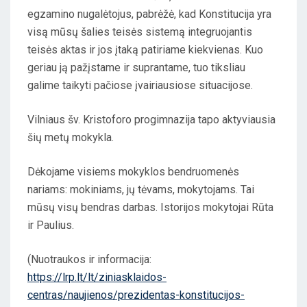
D
egzamino nugalėtojus, pabrėžė, kad Konstitucija yra
O
visą mūsų šalies teisės sistemą integruojantis
N
teisės aktas ir jos įtaką patiriame kiekvienas. Kuo
geriau ją pažįstame ir suprantame, tuo tiksliau
galime taikyti pačiose įvairiausiose situacijose.
Vilniaus šv. Kristoforo progimnazija tapo aktyviausia
šių metų mokykla.
Dėkojame visiems mokyklos bendruomenės
nariams: mokiniams, jų tėvams, mokytojams. Tai
mūsų visų bendras darbas. Istorijos mokytojai Rūta
ir Paulius.
(Nuotraukos ir informacija:
https://lrp.lt/lt/ziniasklaidos-
centras/naujienos/prezidentas-konstitucijos-