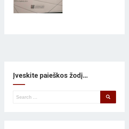
Įveskite paieškos žodį…
Search
Search
for: