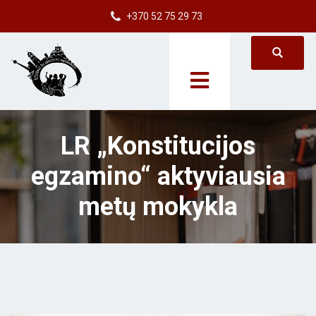
+370 52 75 29 73
LR „Konstitucijos
egzamino“ aktyviausia
metų mokykla