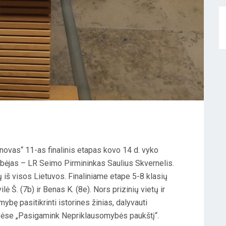
inovas“ 11-as finalinis etapas kovo 14 d. vyko
ėjas – LR Seimo Pirmininkas Saulius Skvernelis.
iš visos Lietuvos. Finaliniame etape 5-8 klasių
 Š. (7b) ir Benas K. (8e). Nors prizinių vietų ir
mybę pasitikrinti istorines žinias, dalyvauti
uvėse „Pasigamink Nepriklausomybės paukštį“.