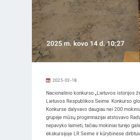
P
2025-03-18
O
Nacionalinio konkurso „Lietuvos istorijos ž
S
Lietuvos Respublikos Seime. Konkurso glob
T
Konkurse dalyvavo daugiau nei 200 mokinių 
E
grupėje mūsų progimnazijai atstovavo Radvilė
D
nepavyko laimėti, tačiau mokiniai turėjo gali
O
ekskursijoje LR Seime ir kūrybinėse dirbt
N