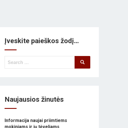
Įveskite paieškos žodį…
Search
Search
for:
Naujausios žinutės
Informacija naujai priimtiems
mokiniams ir jų tėveliams