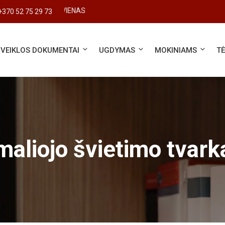
#SVARBUS KIEKVIENAS
+370 52 75 29 73
VEIKLOS DOKUMENTAI
UGDYMAS
MOKINIAMS
T
aliojo švietimo tvark