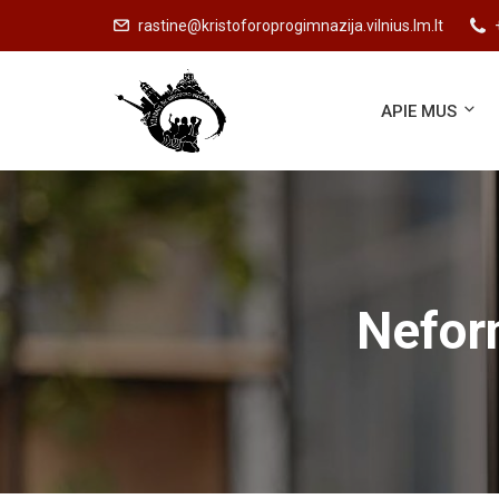
rastine@kristoforoprogimnazija.vilnius.lm.lt
APIE MUS
Neform