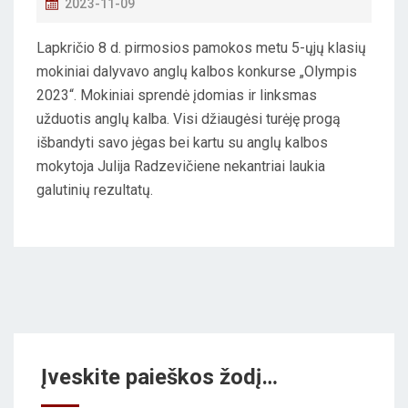
P
2023-11-09
O
Lapkričio 8 d. pirmosios pamokos metu 5-ųjų klasių
S
mokiniai dalyvavo anglų kalbos konkurse „Olympis
T
2023“. Mokiniai sprendė įdomias ir linksmas
E
užduotis anglų kalba. Visi džiaugėsi turėję progą
D
išbandyti savo jėgas bei kartu su anglų kalbos
O
mokytoja Julija Radzevičiene nekantriai laukia
N
galutinių rezultatų.
Įveskite paieškos žodį…