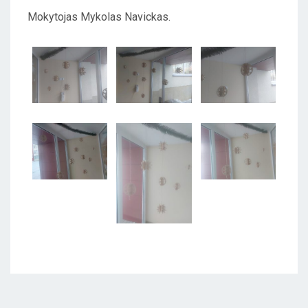
E
Mokytojas Mykolas Navickas.
D
O
N