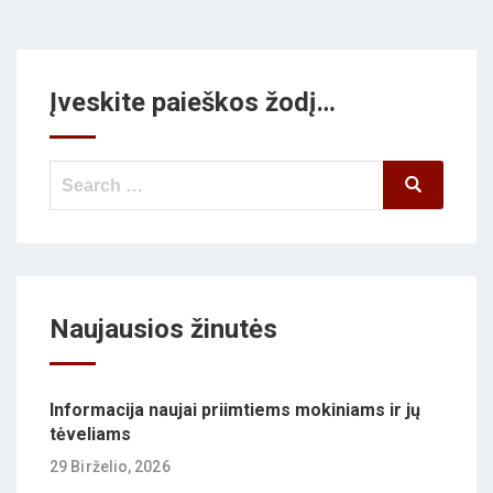
Įveskite paieškos žodį…
Search
Search
for:
Naujausios žinutės
Informacija naujai priimtiems mokiniams ir jų
tėveliams
29 Birželio, 2026