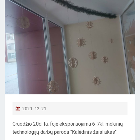
P
2021-12-21
O
Gruodžio 20d. Ia. fojė eksponuojama 6-7kl. mokinių
S
technologijų darbų paroda “Kalėdinis žaisliukas“.
T