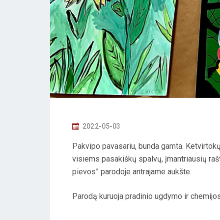
P
2022-05-03
O
Pakvipo pavasariu, bunda gamta. Ketvirtokų
S
visiems pasakiškų spalvų, įmantriausių raš
T
pievos” parodoje antrajame aukšte.
E
D
Parodą kuruoja pradinio ugdymo ir chemijos
O
N