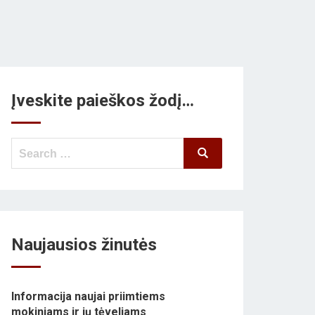
Įveskite paieškos žodį…
Search
Search
for:
Naujausios žinutės
Informacija naujai priimtiems
mokiniams ir jų tėveliams