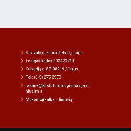
Savivaldybės biudžetinė įstaiga.
Įstaigos kodas 302420714
Kalvarijų g. 87, 08219 ,Vilnius.
Tel.: (8-5) 275 2973
rastine@kristoforoprogimnazija.vil
nius.lm.lt
Mokomoji kalba – lietuvių.