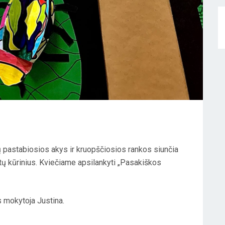
 pastabiosios akys ir kruopščiosios rankos siunčia
tų kūrinius. Kviečiame apsilankyti „Pasakiškos
 mokytoja Justina.