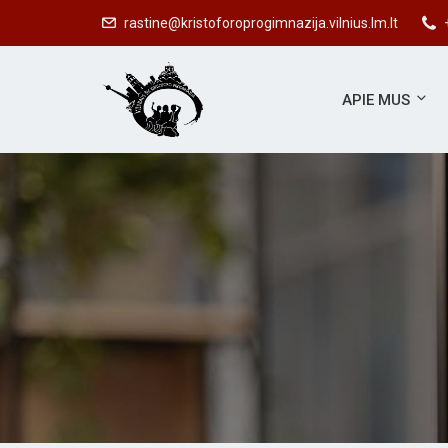
#S
rastine@kristoforoprogimnazija.vilnius.lm.lt
APIE MUS