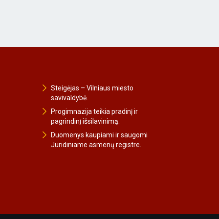
Steigėjas – Vilniaus miesto
savivaldybė.
Progimnazija teikia pradinį ir
pagrindinį išsilavinimą.
Duomenys kaupiami ir saugomi
Juridiniame asmenų registre.