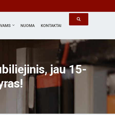
#SVARBUS KIEKVIENAS
ĖVAMS
NUOMA
KONTAKTAI
iliejinis, jau 15-
yras!