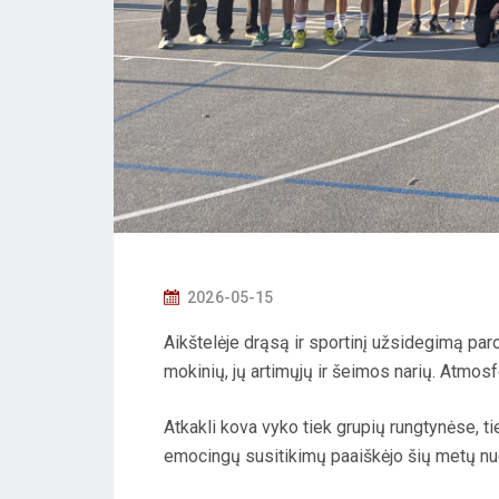
P
2026-05-15
O
Aikštelėje drąsą ir sportinį užsidegimą p
S
mokinių, jų artimųjų ir šeimos narių. Atmosf
T
E
Atkakli kova vyko tiek grupių rungtynėse, t
D
emocingų susitikimų paaiškėjo šių metų nug
O