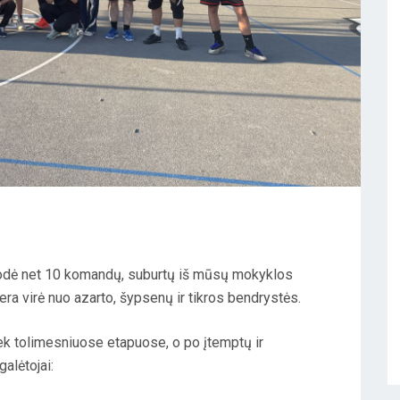
arodė net 10 komandų, suburtų iš mūsų mokyklos
era virė nuo azarto, šypsenų ir tikros bendrystės.
iek tolimesniuose etapuose, o po įtemptų ir
alėtojai: