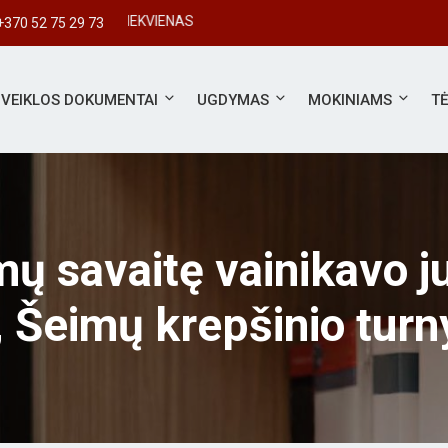
+370 52 75 29 73
VEIKLOS DOKUMENTAI
UGDYMAS
MOKINIAMS
T
 savaitę vainikavo jub
, Šeimų krepšinio turn