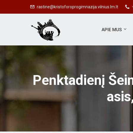
rastine@kristoforoprogimnazija.vilnius.lm.lt
APIE MUS
Penktadienį Šeimų
asis