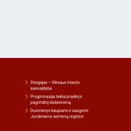
Steigėjas – Vilniaus miesto
savivaldybė.
Progimnazija teikia pradinį ir
pagrindinį išsilavinimą.
Duomenys kaupiami ir saugomi
Juridiniame asmenų registre.