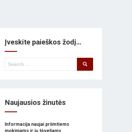
Įveskite paieškos žodį…
Search
Search
for:
Naujausios žinutės
Informacija naujai priimtiems
mokiniams ir jų tėveliams