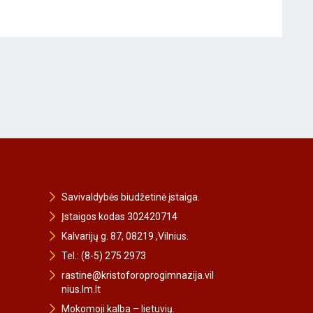
Savivaldybės biudžetinė įstaiga.
Įstaigos kodas 302420714
Kalvarijų g. 87, 08219 ,Vilnius.
Tel.: (8-5) 275 2973
rastine@kristoforoprogimnazija.vil
nius.lm.lt
Mokomoji kalba – lietuvių.