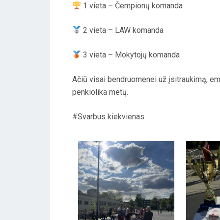
N
1 vieta – Čempionų komanda
2 vieta – LAW komanda
3 vieta – Mokytojų komanda
Ačiū visai bendruomenei už įsitraukimą, emoc
penkiolika metų.
#Svarbus kiekvienas