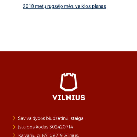
2018 metų rugsėjo mėn. veiklos planas
Savivaldybės biudžetinė įstaiga.
Įstaigos kodas 302420714
Kalvarijų g. 87, 08219 ,Vilnius.