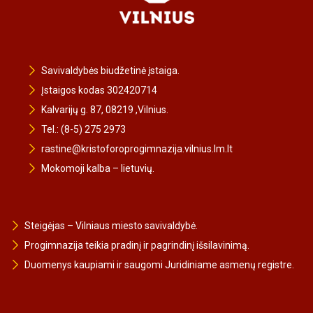
Savivaldybės biudžetinė įstaiga.
Įstaigos kodas 302420714
Kalvarijų g. 87, 08219 ,Vilnius.
Tel.: (8-5) 275 2973
rastine@kristoforoprogimnazija.vilnius.lm.lt
Mokomoji kalba – lietuvių.
Steigėjas – Vilniaus miesto savivaldybė.
Progimnazija teikia pradinį ir pagrindinį išsilavinimą.
Duomenys kaupiami ir saugomi Juridiniame asmenų registre.