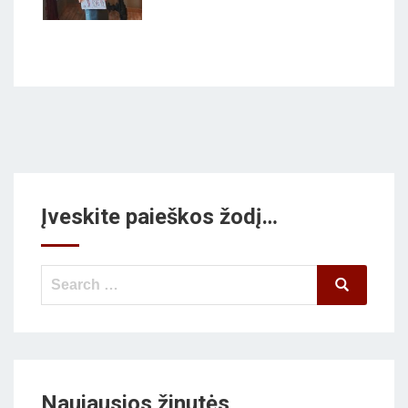
Įveskite paieškos žodį…
Search
Search
for:
Naujausios žinutės