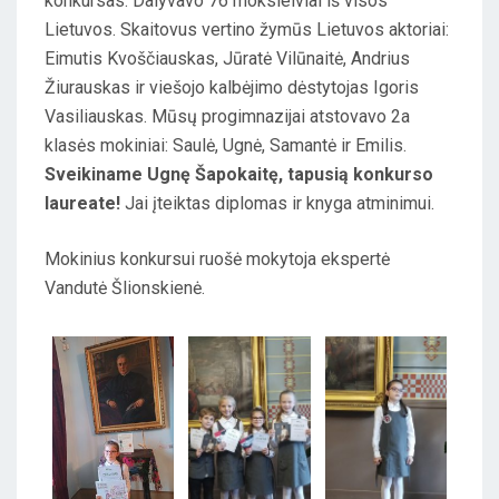
konkursas. Dalyvavo 76 moksleiviai iš visos
E
Lietuvos. Skaitovus vertino žymūs Lietuvos aktoriai:
D
Eimutis Kvoščiauskas, Jūratė Vilūnaitė, Andrius
O
Žiurauskas ir viešojo kalbėjimo dėstytojas Igoris
N
Vasiliauskas. Mūsų progimnazijai atstovavo 2a
klasės mokiniai: Saulė, Ugnė, Samantė ir Emilis.
Sveikiname Ugnę Šapokaitę, tapusią konkurso
laureate
!
Jai įteiktas diplomas ir knyga atminimui.
Mokinius konkursui ruošė mokytoja ekspertė
Vandutė Šlionskienė.