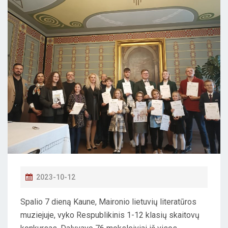
P
2023-10-12
O
Spalio 7 dieną Kaune, Maironio lietuvių literatūros
S
muziejuje, vyko Respublikinis 1-12 klasių skaitovų
T