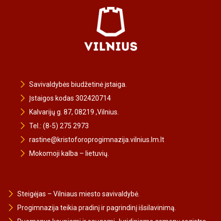
Savivaldybės biudžetinė įstaiga.
Įstaigos kodas 302420714
Kalvarijų g. 87, 08219 ,Vilnius.
Tel.: (8-5) 275 2973
rastine@kristoforoprogimnazija.vilnius.lm.lt
Mokomoji kalba – lietuvių.
Steigėjas – Vilniaus miesto savivaldybė.
Progimnazija teikia pradinį ir pagrindinį išsilavinimą.