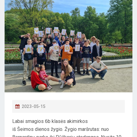
P
2023-05-15
O
Labai smagios 6b klasės akimirkos
S
iš
Šeimos
dienos
žygio. Žygio maršrutas: nuo
T