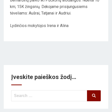
Bernardinų parko iki Pūčkorių atodangos. Nueita 10
E
km; 15K žingsnių. Dėkojame prisijungusiems
D
tėveliams: Aušrai, Tatjanai ir Audriui.
O
N
Lydinčios mokytojos Irena ir Alina
Įveskite paieškos žodį…
Search
Search
for: