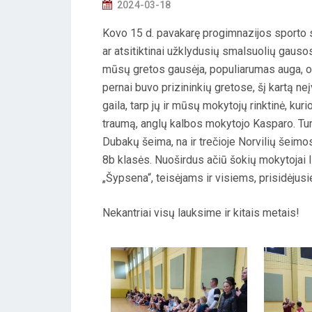
P
2024-03-18
O
Kovo 15 d. pavakarę progimnazijos sporto s
S
ar atsitiktinai užklydusių smalsuolių gauso
T
mūsų gretos gausėja, populiarumas auga, o
E
pernai buvo prizininkių gretose, šį kartą neįv
D
gaila, tarp jų ir mūsų mokytojų rinktinė, k
O
traumą, anglų kalbos mokytojo Kasparo. Tur
N
Dubakų šeima, na ir trečioje Norvilių šeimo
8b klasės. Nuoširdus ačiū šokių mokytojai 
„Šypsena“, teisėjams ir visiems, prisidėjus
Nekantriai visų lauksime ir kitais metais!