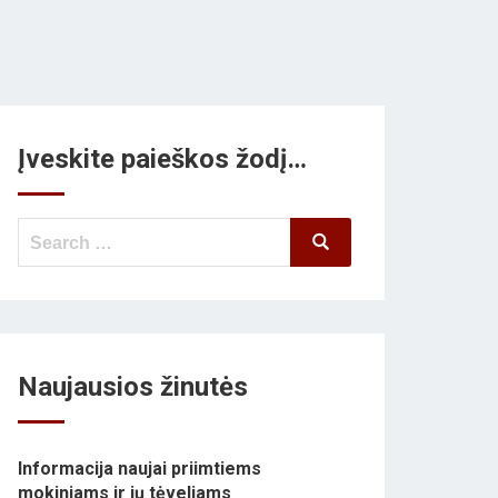
Įveskite paieškos žodį…
Search
Search
for:
Naujausios žinutės
Informacija naujai priimtiems
mokiniams ir jų tėveliams