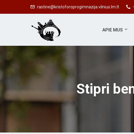
rastine@kristoforoprogimnazija.vilnius.lm.lt
APIE MUS
Stipri b