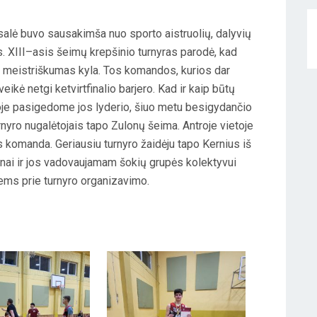
alė buvo sausakimša nuo sporto aistruolių, dalyvių
s. XIII–asis šeimų krepšinio turnyras parodė, kad
 meistriškumas kyla. Tos komandos, kurios dar
eikė netgi ketvirtfinalio barjero. Kad ir kaip būtų
urioje pasigedome jos lyderio, šiuo metu besigydančio
nyro nugalėtojais tapo Zulonų šeima. Antroje vietoje
s komanda. Geriausiu turnyro žaidėju tapo Kernius iš
Inai ir jos vadovaujamam šokių grupės kolektyvui
iems prie turnyro organizavimo.