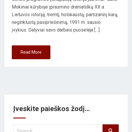
Mokiniai kūryboje įprasmino dramatišką XX a.
Lietuvos istoriją: tremtį, holokaustą, partizaninį karą,
neginkluotą pasipriešinimą, 1991 m. sausio
įvykius. Dalyviai savo darbais puoselėja […]
Read More
Įveskite paieškos žodį…
Search
Search