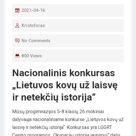
P
2021-04-16
O
Kristoforas
S
T
No Comments
E
D
800 Views
O
Nacionalinis konkursas
N
„Lietuvos kovų už laisvę
ir netekčių istorija“
Mūsų progimnazijos 5-8 klasių 26 mokiniai
dalyvauja nacionaliniame konkurse „Lietuvos kovų už
laisvę ir netekčių istorija“. Konkursas yra LGGRT
Centro programos „Okupacijų istorija jaunimui“ dalis.