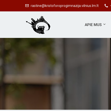
rastine@kristoforoprogimnazija.vilnius.lm.lt
APIE MUS