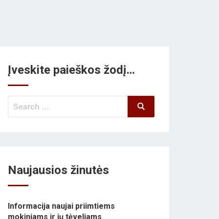
Įveskite paieškos žodį…
Search
Search
for:
Naujausios žinutės
Informacija naujai priimtiems
mokiniams ir jų tėveliams