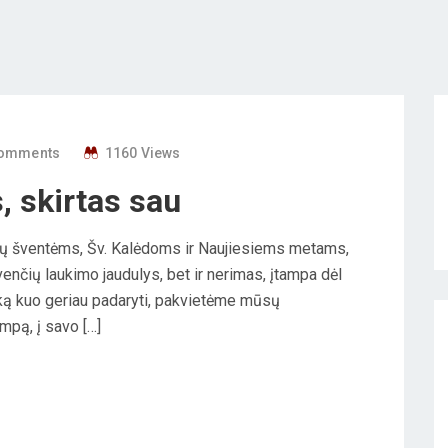
omments
1160 Views
, skirtas sau
tų šventėms, Šv. Kalėdoms ir Naujiesiems metams,
nčių laukimo jaudulys, bet ir nerimas, įtampa dėl
ską kuo geriau padaryti, pakvietėme mūsų
mpą, į savo […]