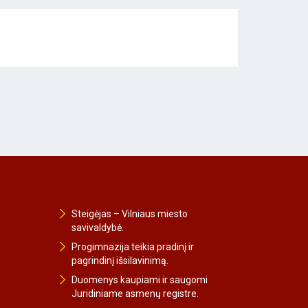
Steigėjas – Vilniaus miesto
savivaldybė.
Progimnazija teikia pradinį ir
pagrindinį išsilavinimą.
Duomenys kaupiami ir saugomi
Juridiniame asmenų registre.