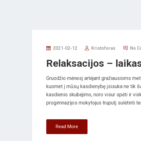
P
2021-02-12
Kristoforas
No C
O
Relaksacijos – laikas
S
T
Gruodžio mėnesį artėjant gražiausioms me
E
kuomet į mūsų kasdienybę įsisuka ne tik šve
D
kasdienio skubėjimo, noro visur spėti ir vi
O
progimnazijos mokytojus truputį sulėtinti te
N
Read More