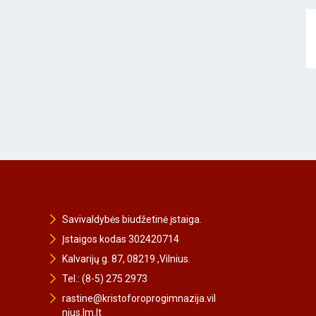
Savivaldybės biudžetinė įstaiga.
Įstaigos kodas 302420714
Kalvarijų g. 87, 08219 ,Vilnius.
Tel.: (8-5) 275 2973
rastine@kristoforoprogimnazija.vil
nius.lm.lt