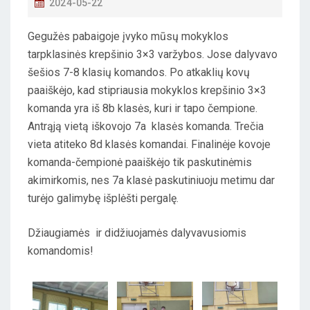
P
2024-05-22
O
Gegužės pabaigoje įvyko mūsų mokyklos
S
tarpklasinės krepšinio 3×3 varžybos. Jose dalyvavo
T
šešios 7-8 klasių komandos. Po atkaklių kovų
E
paaiškėjo, kad stipriausia mokyklos krepšinio 3×3
D
komanda yra iš 8b klasės, kuri ir tapo čempione.
O
Antrąją vietą iškovojo 7a klasės komanda. Trečia
N
vieta atiteko 8d klasės komandai. Finalinėje kovoje
komanda-čempionė paaiškėjo tik paskutinėmis
akimirkomis, nes 7a klasė paskutiniuoju metimu dar
turėjo galimybę išplėšti pergalę.
Džiaugiamės ir didžiuojamės dalyvavusiomis
komandomis!