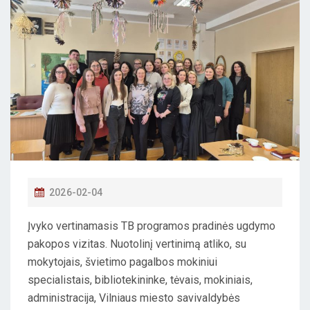
P
2026-02-04
O
Įvyko vertinamasis TB programos pradinės ugdymo
S
pakopos vizitas. Nuotolinį vertinimą atliko, su
T
mokytojais, švietimo pagalbos mokiniui
E
specialistais, bibliotekininke, tėvais, mokiniais,
D
administracija, Vilniaus miesto savivaldybės
O