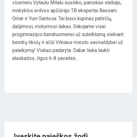
vicemeru Vytautu Mitalu susitiko, pamokas stebėjo,
N
mokyklos erdves apžiūrėjo TB ekspertai Bassam
Omar ir Yuni Santosa. Tai buvo kupinas patirčių,
dalijimosi, mokymosi laikas. Dėkojame visai
progimnazijos bendruomenei už sutelktumą siekiant
bendrų tikslų ir ačiū Vilniaus miesto savivaldybei už
palaikymą! Viskas padaryta. Dabar lieka laukti
ataskaitos. Ilgos 6-8 savaitės…
Įveskite paieškos žodį…