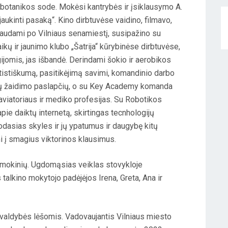
U botanikos sode. Mokėsi kantrybės ir įsiklausymo A.
aukinti pasaką“. Kino dirbtuvėse vaidino, filmavo,
iaudami po Vilniaus senamiestį, susipažino su
ų ir jaunimo klubo „Šatrija“ kūrybinėse dirbtuvėse,
jomis, jas išbandė. Derindami šokio ir aerobikos
istiškumą, pasitikėjimą savimi, komandinio darbo
tų žaidimo paslapčių, o su Key Academy komanda
ė aviatoriaus ir mediko profesijas. Su Robotikos
ie daiktų internetą, skirtingas tecnhologijų
uodasias skyles ir jų ypatumus ir daugybę kitų
i į smagius viktorinos klausimus.
 mokinių. Ugdomąsias veiklas stovykloje
alkino mokytojo padėjėjos Irena, Greta, Ana ir
ivaldybės lėšomis. Vadovaujantis Vilniaus miesto