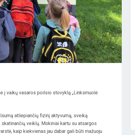
e į vaikų vasaros poilsio stovyklą „Linksmuolė
sumą atliepiančių fizinį aktyvumą, sveiką
 skatinančių veiklų. Mokiniai kartu su atsargos
varstė, kaip kiekvienas jau dabar gali būti mažuoju