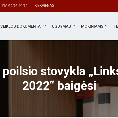
+370 52 75 29 73
VEIKLOS DOKUMENTAI
UGDYMAS
MOKINIAMS
T
 poilsio stovykla „Lin
2022“ baigėsi