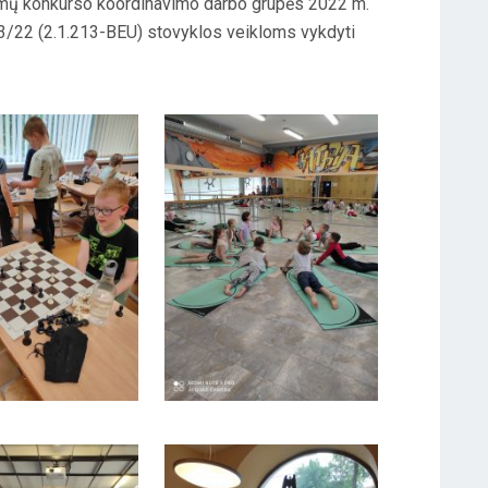
amų konkurso koordinavimo darbo grupės 2022 m.
83/22 (2.1.213-BEU) stovyklos veikloms vykdyti