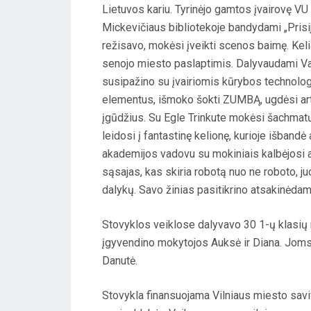
N
Lietuvos kariu. Tyrinėjo gamtos įvairovę V
Mickevičiaus bibliotekoje bandydami „Prisij
režisavo, mokėsi įveikti scenos baimę. Kel
senojo miesto paslaptimis. Dalyvaudami Vaik
susipažino su įvairiomis kūrybos technologi
elementus, išmoko šokti ZUMBĄ, ugdėsi art
įgūdžius. Su Egle Trinkute mokėsi šachma
leidosi į fantastinę kelionę, kurioje išband
akademijos vadovu su mokiniais kalbėjosi ap
sąsajas, kas skiria robotą nuo ne roboto, j
dalykų. Savo žinias pasitikrino atsakinėdam
Stovyklos veiklose dalyvavo 30 1-ų klasių
įgyvendino mokytojos Auksė ir Diana. Joms t
Danutė.
Stovykla finansuojama Vilniaus miesto sav