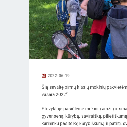
P
2022-06-19
O
Šią savaitę pirmų klasių mokinių pakvietėm
S
vasara 2022“.
T
E
Stovykloje pasiūlėme mokinių amžių ir smal
D
gyvenseną, kūrybą, saviraišką, pilietiškumą
O
karininku pasitelkę kūrybiškumą ir patirtį, s