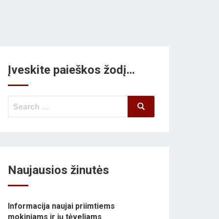
Įveskite paieškos žodį…
Search
Search
for:
Naujausios žinutės
Informacija naujai priimtiems
mokiniams ir jų tėveliams