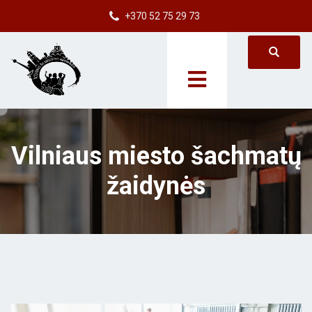
+370 52 75 29 73
Vilniaus miesto šachmatų
žaidynės