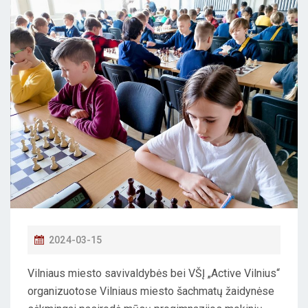
P
2024-03-15
O
Vilniaus miesto savivaldybės bei VŠĮ „Active Vilnius“
S
organizuotose Vilniaus miesto šachmatų žaidynėse
T