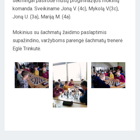
sėkmingai pasirodė mūsų progimnazijos mokinių
E
komanda. Sveikiname Joną V. (4c), Mykolą V.(3c),
D
Joną U. (3a), Mariją M. (4a).
O
N
Mokinius su šachmatų žaidimo paslaptimis
supažindino, varžyboms parengė šachmatų trenerė
Eglė Trinkutė.