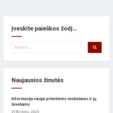
Įveskite paieškos žodį…
Search
Search
for:
Naujausios žinutės
Informacija naujai priimtiems mokiniams ir jų
tėveliams
29 Birželio, 2026