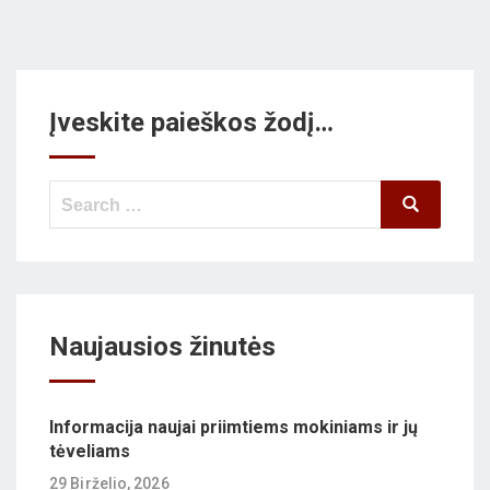
Įveskite paieškos žodį…
Search
Search
for:
Naujausios žinutės
Informacija naujai priimtiems mokiniams ir jų
tėveliams
29 Birželio, 2026