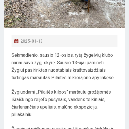
P
2025-01-13
O
Sekmadienio, sausio 12-osios, rytą žygeivių klubo
S
nariai savo žygį skyrė Sausio 13-ajai paminėti.
T
Žygiui pasirinktas nuostabiais kraštovaizdžiais
E
turtingas maršrutas Pilaitės mikrorajono apylinkėse.
D
O
Žygiuodami „Pilaitės kilpos“ maršrutu grožėjomės
N
išraiškingo reljefo pušynais, vandens telkiniais,
čiurlenančiais upeliais, malūno ekspozicija,
piliakalniu.
Žygeiviai miškuose surinko net 5 maišus šiukšlių ir