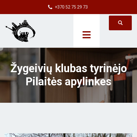
+370 52 75 29 73
Žygeivių klubas tyrinėjo
Pilaitės apylinkes