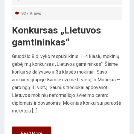
E
D
927 Views
O
Konkursas „Lietuvos
N
gamtininkas“
Gruodžio 8 d. vyko respublikinis 1–4 klasių mokinių
gebėjimų konkursas „Lietuvos gamtininkas“. Šiame
konkurse dalyvavo ir 3a klasės mokiniai. Savo
amžiaus grupėje Kamilė užėmė II vietą, o Motiejus –
garbingą III vietą. Šaunūs trečiokai apdovanoti
Lietuvos mokinių neformaliojo švietimo centro
diplomais ir dovanomis. Mokinius konkursui paruošė
mokytoja […]
Read More