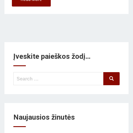
Įveskite paieškos žodį…
Search
Search
for:
Naujausios žinutės