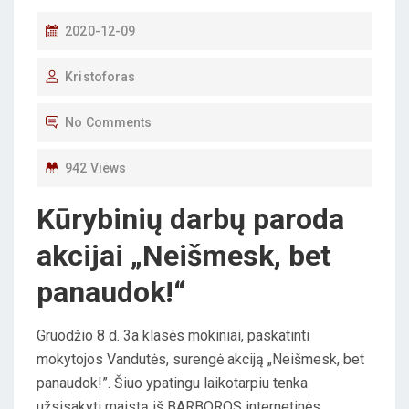
P
2020-12-09
O
Kristoforas
S
T
No Comments
E
D
942 Views
O
Kūrybinių darbų paroda
N
akcijai „Neišmesk, bet
panaudok!“
Gruodžio 8 d. 3a klasės mokiniai, paskatinti
mokytojos Vandutės, surengė akciją „Neišmesk, bet
panaudok!”. Šiuo ypatingu laikotarpiu tenka
užsisakyti maistą iš BARBOROS internetinės