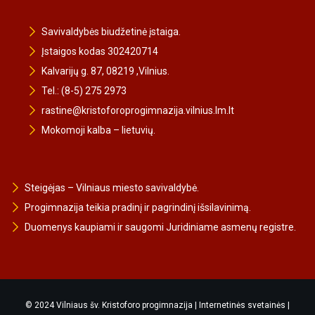
Savivaldybės biudžetinė įstaiga.
Įstaigos kodas 302420714
Kalvarijų g. 87, 08219 ,Vilnius.
Tel.: (8-5) 275 2973
rastine@kristoforoprogimnazija.vilnius.lm.lt
Mokomoji kalba – lietuvių.
Steigėjas – Vilniaus miesto savivaldybė.
Progimnazija teikia pradinį ir pagrindinį išsilavinimą.
Duomenys kaupiami ir saugomi Juridiniame asmenų registre.
© 2024 Vilniaus šv. Kristoforo progimnazija |
Internetinės svetainės
|