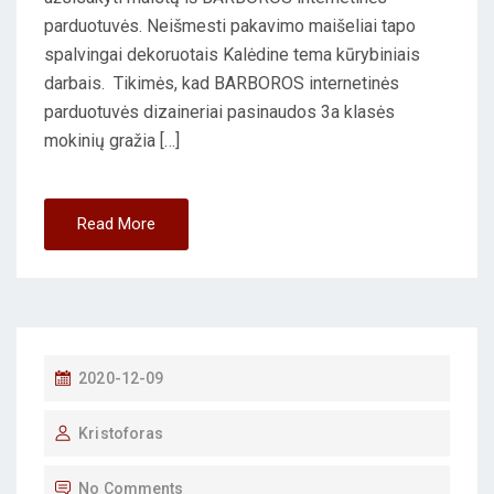
parduotuvės. Neišmesti pakavimo maišeliai tapo
spalvingai dekoruotais Kalėdine tema kūrybiniais
darbais. Tikimės, kad BARBOROS internetinės
parduotuvės dizaineriai pasinaudos 3a klasės
mokinių gražia […]
Read More
P
2020-12-09
O
Kristoforas
S
T
No Comments