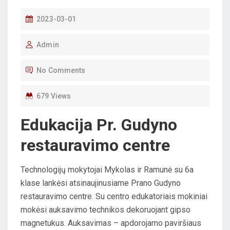
P
2023-03-01
O
Admin
S
T
No Comments
E
D
679 Views
O
Edukacija Pr. Gudyno
N
restauravimo centre
Technologijų mokytojai Mykolas ir Ramunė su 6a
klase lankėsi atsinaujinusiame Prano Gudyno
restauravimo centre. Su centro edukatoriais mokiniai
mokėsi auksavimo technikos dekoruojant gipso
magnetukus. Auksavimas – apdorojamo paviršiaus