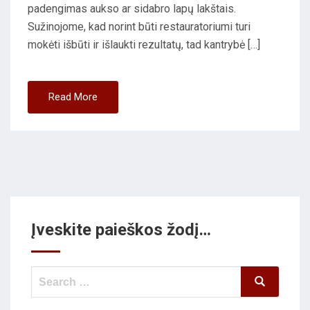
padengimas aukso ar sidabro lapų lakštais.
Sužinojome, kad norint būti restauratoriumi turi
mokėti išbūti ir išlaukti rezultatų, tad kantrybė […]
Read More
Įveskite paieškos žodį…
Search
Search
for: