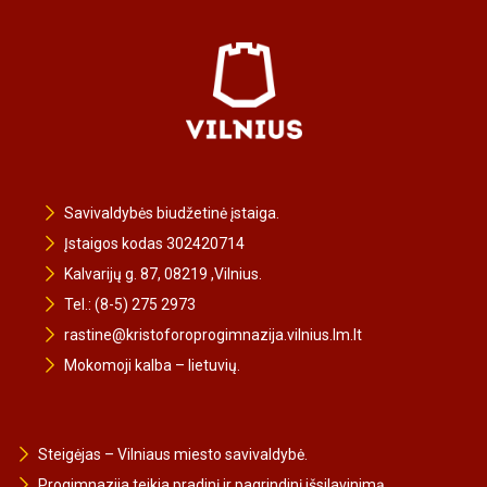
Savivaldybės biudžetinė įstaiga.
Įstaigos kodas 302420714
Kalvarijų g. 87, 08219 ,Vilnius.
Tel.: (8-5) 275 2973
rastine@kristoforoprogimnazija.vilnius.lm.lt
Mokomoji kalba – lietuvių.
Steigėjas – Vilniaus miesto savivaldybė.
Progimnazija teikia pradinį ir pagrindinį išsilavinimą.