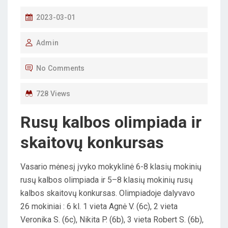
P
2023-03-01
O
Admin
S
T
No Comments
E
D
728 Views
O
Rusų kalbos olimpiada ir
N
skaitovų konkursas
Vasario mėnesį įvyko mokyklinė 6-8 klasių mokinių
rusų kalbos olimpiada ir 5–8 klasių mokinių rusų
kalbos skaitovų konkursas. Olimpiadoje dalyvavo
26 mokiniai : 6 kl. 1 vieta Agnė V. (6c), 2 vieta
Veronika S. (6c), Nikita P. (6b), 3 vieta Robert S. (6b),