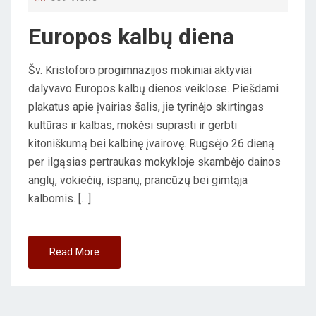
O
Europos kalbų diena
N
Šv. Kristoforo progimnazijos mokiniai aktyviai
dalyvavo Europos kalbų dienos veiklose. Piešdami
plakatus apie įvairias šalis, jie tyrinėjo skirtingas
kultūras ir kalbas, mokėsi suprasti ir gerbti
kitoniškumą bei kalbinę įvairovę. Rugsėjo 26 dieną
per ilgąsias pertraukas mokykloje skambėjo dainos
anglų, vokiečių, ispanų, prancūzų bei gimtąja
kalbomis. […]
Read More