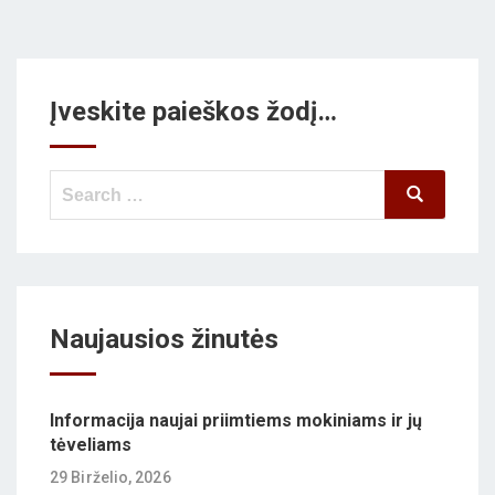
Įveskite paieškos žodį…
Search
Search
for:
Naujausios žinutės
Informacija naujai priimtiems mokiniams ir jų
tėveliams
29 Birželio, 2026