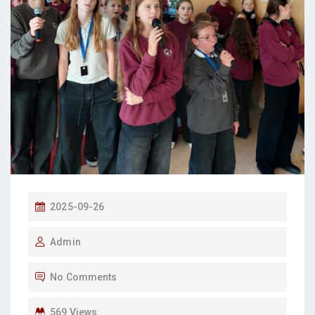
P
2025-09-26
O
Admin
S
T
No Comments
E
D
569 Views