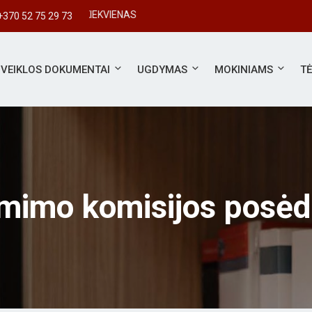
#SVARBUS KIEKVIENAS
+370 52 75 29 73
VEIKLOS DOKUMENTAI
UGDYMAS
MOKINIAMS
T
mimo komisijos posėd