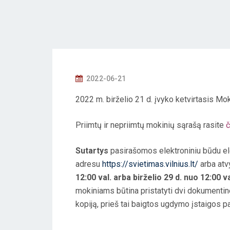
P
2022-06-21
O
2022 m. birželio 21 d. įvyko ketvirtasis M
S
T
Priimtų ir nepriimtų mokinių sąrašą rasite
č
E
D
Sutartys
pasirašomos elektroniniu būdu el
O
adresu
https://svietimas.vilnius.lt/
arba atv
N
12:00 val. arba birželio 29 d. nuo 12:00 val
mokiniams būtina pristatyti dvi dokument
kopiją, prieš tai baigtos ugdymo įstaigos 