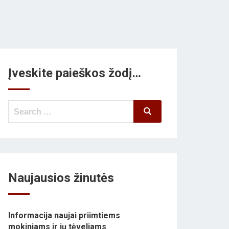
Įveskite paieškos žodį…
Search
Search
for:
Naujausios žinutės
Informacija naujai priimtiems
mokiniams ir jų tėveliams