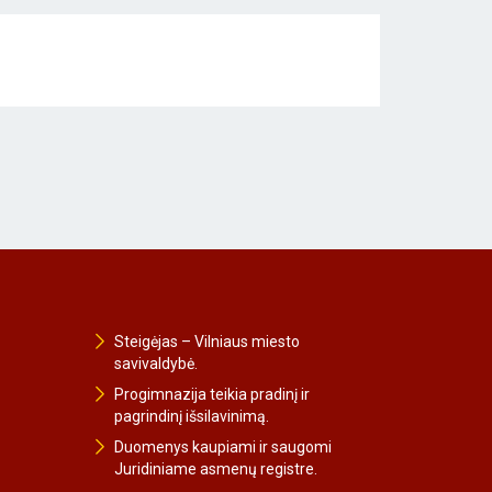
Steigėjas – Vilniaus miesto
savivaldybė.
Progimnazija teikia pradinį ir
pagrindinį išsilavinimą.
Duomenys kaupiami ir saugomi
Juridiniame asmenų registre.