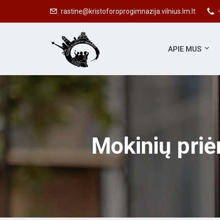
rastine@kristoforoprogimnazija.vilnius.lm.lt
APIE MUS
Mokinių priė