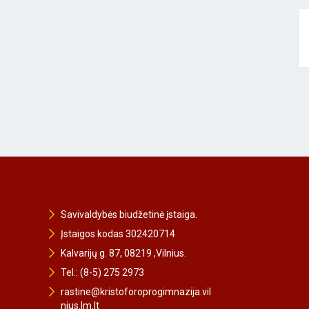
Savivaldybės biudžetinė įstaiga.
Įstaigos kodas 302420714
Kalvarijų g. 87, 08219 ,Vilnius.
Tel.: (8-5) 275 2973
rastine@kristoforoprogimnazija.vil
nius.lm.lt