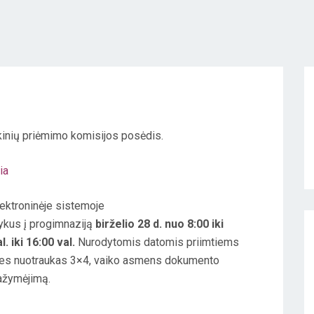
okinių priėmimo komisijos posėdis.
ia
ektroninėje sistemoje
ykus į progimnaziją
birželio 28 d. nuo 8:00 iki
. iki 16:00 val.
Nurodytomis datomis priimtiems
ines nuotraukas 3×4, vaiko asmens dokumento
pažymėjimą.